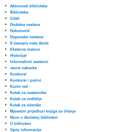
r
Aktivnosti biblioteke
c
Biblioteka
h
Citati
Dodatna nastava
Dokumenti
Dopunska nastava
E-časopis naše škole
Eksterna matura
Historijat
Informativni sastanci
Javne nabavke
Konkursi
Konkursi i pozivi
Kućni red
Kutak za nastavnike
Kutak za roditelje
Kutak za učenike
Mjesečni prijedlozi knjiga za čitanje
Novo u školskoj biblioteci
O biblioteci
Opće informacije