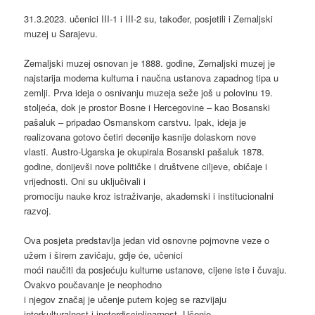
31.3.2023. učenici III-1 i III-2 su, također, posjetili i Zemaljski
muzej u Sarajevu.
Zemaljski muzej osnovan je 1888. godine, Zemaljski muzej je
najstarija moderna kulturna i naučna ustanova zapadnog tipa u
zemlji. Prva ideja o osnivanju muzeja seže još u polovinu 19.
stoljeća, dok je prostor Bosne i Hercegovine – kao Bosanski
pašaluk – pripadao Osmanskom carstvu. Ipak, ideja je
realizovana gotovo četiri decenije kasnije dolaskom nove
vlasti. Austro-Ugarska je okupirala Bosanski pašaluk 1878.
godine, donijevši nove političke i društvene ciljeve, običaje i
vrijednosti. Oni su uključivali i
promociju nauke kroz istraživanje, akademski i institucionalni
razvoj.
Ova posjeta predstavlja jedan vid osnovne pojmovne veze o
užem i širem zavičaju, gdje će, učenici
moći naučiti da posjećuju kulturne ustanove, cijene iste i čuvaju.
Ovakvo poučavanje je neophodno
i njegov značaj je učenje putem kojeg se razvijaju
interkulturalnost i ineterdisciplinarnost. Učenje