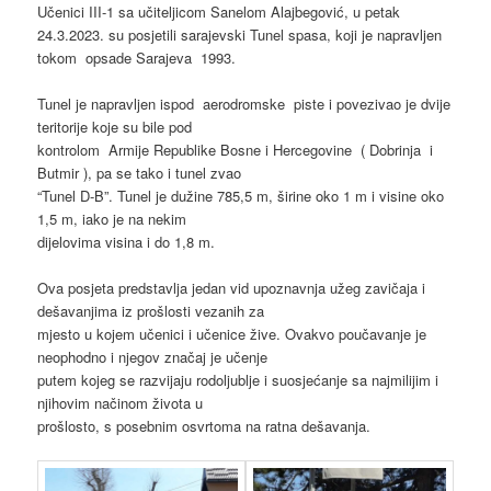
Učenici III-1 sa učiteljicom Sanelom Alajbegović, u petak
24.3.2023. su posjetili sarajevski Tunel spasa, koji je napravljen
tokom opsade Sarajeva 1993.
Tunel je napravljen ispod aerodromske piste i povezivao je dvije
teritorije koje su bile pod
kontrolom Armije Republike Bosne i Hercegovine ( Dobrinja i
Butmir ), pa se tako i tunel zvao
“Tunel D-B”. Tunel je dužine 785,5 m, širine oko 1 m i visine oko
1,5 m, iako je na nekim
dijelovima visina i do 1,8 m.
Ova posjeta predstavlja jedan vid upoznavnja užeg zavičaja i
dešavanjima iz prošlosti vezanih za
mjesto u kojem učenici i učenice žive. Ovakvo poučavanje je
neophodno i njegov značaj je učenje
putem kojeg se razvijaju rodoljublje i suosjećanje sa najmilijim i
njihovim načinom života u
prošlosto, s posebnim osvrtoma na ratna dešavanja.