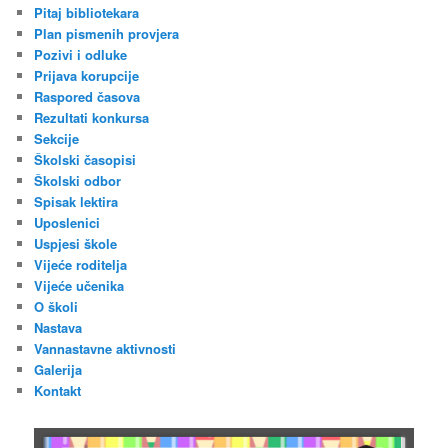
Pitaj bibliotekara
Plan pismenih provjera
Pozivi i odluke
Prijava korupcije
Raspored časova
Rezultati konkursa
Sekcije
Školski časopisi
Školski odbor
Spisak lektira
Uposlenici
Uspjesi škole
Vijeće roditelja
Vijeće učenika
O školi
Nastava
Vannastavne aktivnosti
Galerija
Kontakt