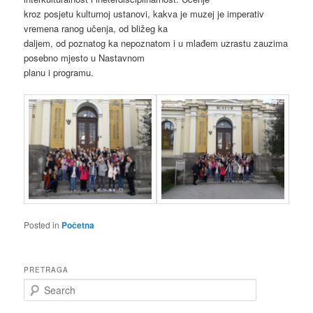
kroz posjetu kulturnoj ustanovi, kakva je muzej je imperativ
vremena ranog učenja, od bližeg ka
daljem, od poznatog ka nepoznatom i u mlađem uzrastu zauzima
posebno mjesto u Nastavnom
planu i programu.
Posted in
Početna
PRETRAGA
S
e
a