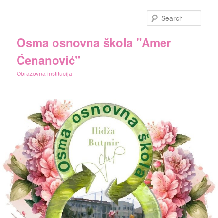
Skip
Skip
to
to
Sear
primary
secondary
content
content
Osma osnovna škola "Amer
Ćenanović"
Obrazovna institucija