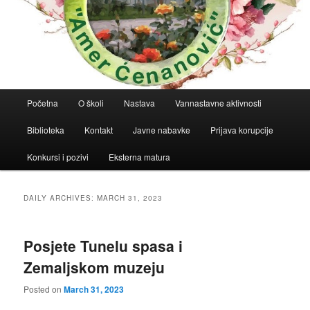
Main
Početna
O školi
Nastava
Vannastavne aktivnosti
menu
Biblioteka
Kontakt
Javne nabavke
Prijava korupcije
Konkursi i pozivi
Eksterna matura
DAILY ARCHIVES:
MARCH 31, 2023
Posjete Tunelu spasa i
Zemaljskom muzeju
Posted on
March 31, 2023