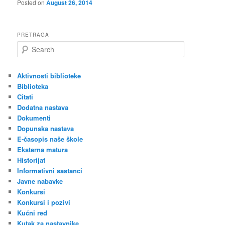
Posted on
August 26, 2014
PRETRAGA
S
e
a
r
Aktivnosti biblioteke
c
Biblioteka
h
Citati
Dodatna nastava
Dokumenti
Dopunska nastava
E-časopis naše škole
Eksterna matura
Historijat
Informativni sastanci
Javne nabavke
Konkursi
Konkursi i pozivi
Kućni red
Kutak za nastavnike