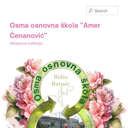
Skip
Skip
to
to
Sear
primary
secondary
content
content
Osma osnovna škola "Amer
Ćenanović"
Obrazovna institucija