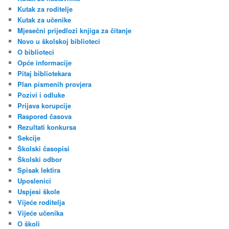
Kutak za roditelje
Kutak za učenike
Mjesečni prijedlozi knjiga za čitanje
Novo u školskoj biblioteci
O biblioteci
Opće informacije
Pitaj bibliotekara
Plan pismenih provjera
Pozivi i odluke
Prijava korupcije
Raspored časova
Rezultati konkursa
Sekcije
Školski časopisi
Školski odbor
Spisak lektira
Uposlenici
Uspjesi škole
Vijeće roditelja
Vijeće učenika
O školi