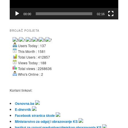
00:00
02:16
BROJAČ POSJETA
Users Today : 137
This Month : 1581
Total Users : 412857
Views Today : 188
Total views : 2268636
Who's Online : 2
Korisni linkovi:
Osnovna.ba
E-dnevnik
Facebook stranica škole
Ministarstvo za odgoj i obrazovanje KS
Institut za razvoj preduniverzitetskog obrazovanja KS