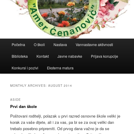
Main
Početna
O školi
Nastava
Vannastavne aktivnosti
menu
Biblioteka
Kontakt
Javne nabavke
Prijava korupcije
Konkursi i pozivi
Eksterna matura
MONTHLY ARCHIVES:
AUGUST 2014
ASIDE
Prvi dan škole
Poštovani roditelji, polazak u prvi razred osnovne škole veliki je
korak za vaše dijete, ali i za vas, pa bi se za ovaj veliki dan
trebalo posebno pripremiti. Od prvog dana važno je da se