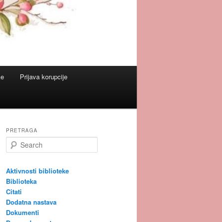
ke
Prijava korupcije
PRETRAGA
S
e
a
r
Aktivnosti biblioteke
c
Biblioteka
h
Citati
Dodatna nastava
Dokumenti