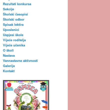
Rezultati konkursa
Sekcije
Školski časopisi
Školski odbor
Spisak lektira
Uposlenici
Uspjesi škole
Vijeće roditelja
Vijeće učenika
O školi
Nastava
Vannastavne aktivnosti
Galerija
Kontakt