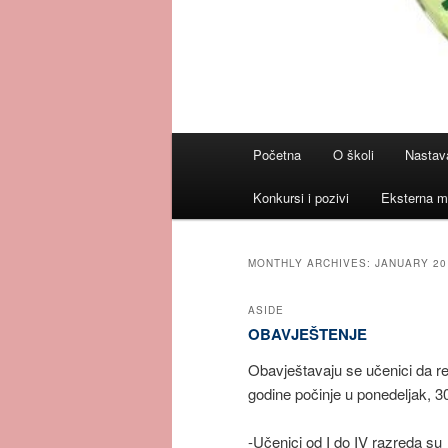
Main
Početna
O školi
Nastav
menu
Konkursi i pozivi
Eksterna m
MONTHLY ARCHIVES:
JANUARY 20
ASIDE
OBAVJEŠTENJE
Obavještavaju se učenici da r
godine počinje u ponedeljak, 
-Učenici od I do IV razreda su