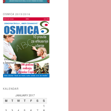
OSMICA 2015/2016
KALENDAR
JANUARY 2017
M
T
W
T
F
S
S
1
2
3
4
5
6
7
8