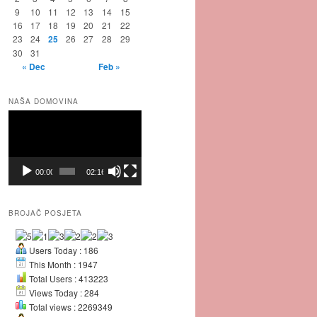
9
10
11
12
13
14
15
16
17
18
19
20
21
22
23
24
25
26
27
28
29
30
31
« Dec
Feb »
NAŠA DOMOVINA
Video
Player
00:00
02:16
BROJAČ POSJETA
Users Today : 186
This Month : 1947
Total Users : 413223
Views Today : 284
Total views : 2269349