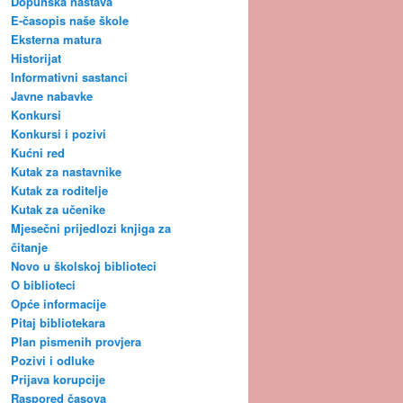
Dopunska nastava
E-časopis naše škole
Eksterna matura
Historijat
Informativni sastanci
Javne nabavke
Konkursi
Konkursi i pozivi
Kućni red
Kutak za nastavnike
Kutak za roditelje
Kutak za učenike
Mjesečni prijedlozi knjiga za
čitanje
Novo u školskoj biblioteci
O biblioteci
Opće informacije
Pitaj bibliotekara
Plan pismenih provjera
Pozivi i odluke
Prijava korupcije
Raspored časova