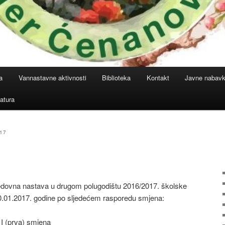
a
Vannastavne aktivnosti
Biblioteka
Kontakt
Javne nabav
atura
17
edovna nastava u drugom polugodištu 2016/2017. školske
30.01.2017. godine po sljedećem rasporedu smjena:
 I (prva) smjena