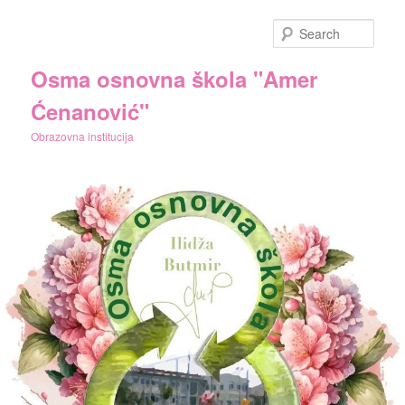
Skip
to
Sear
primary
content
Osma osnovna škola "Amer
Ćenanović"
Obrazovna institucija