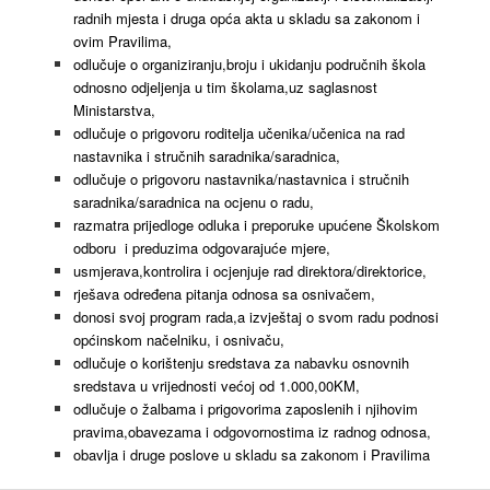
radnih mjesta i druga opća akta u skladu sa zakonom i
ovim Pravilima,
odlučuje o organiziranju,broju i ukidanju područnih škola
odnosno odjeljenja u tim školama,uz saglasnost
Ministarstva,
odlučuje o prigovoru roditelja učenika/učenica na rad
nastavnika i stručnih saradnika/saradnica,
odlučuje o prigovoru nastavnika/nastavnica i stručnih
saradnika/saradnica na ocjenu o radu,
razmatra prijedloge odluka i preporuke upućene Školskom
odboru i preduzima odgovarajuće mjere,
usmjerava,kontrolira i ocjenjuje rad direktora/direktorice,
rješava određena pitanja odnosa sa osnivačem,
donosi svoj program rada,a izvještaj o svom radu podnosi
općinskom načelniku, i osnivaču,
odlučuje o korištenju sredstava za nabavku osnovnih
sredstava u vrijednosti većoj od 1.000,00KM,
odlučuje o žalbama i prigovorima zaposlenih i njihovim
pravima,obavezama i odgovornostima iz radnog odnosa,
obavlja i druge poslove u skladu sa zakonom i Pravilima