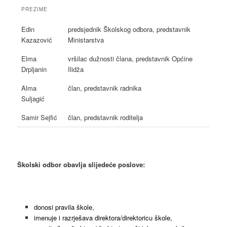
PREZIME
Edin
predsjednik Školskog odbora, predstavnik
Kazazović
Ministarstva
Elma
vršilac dužnosti člana, predstavnik Općine
Drpljanin
Ilidža
Alma
član, predstavnik radnika
Suljagić
Samir Sejfić
član, predstavnik roditelja
Školski odbor obavlja slijedeće poslove:
donosi pravila škole,
imenuje i razrješava direktora/direktoricu škole,