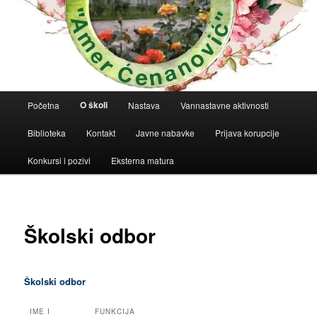
Main
O školi
Početna
Nastava
Vannastavne aktivnosti
menu
Biblioteka
Kontakt
Javne nabavke
Prijava korupcije
Konkursi i pozivi
Eksterna matura
Školski odbor
Školski odbor
IME I
FUNKCIJA