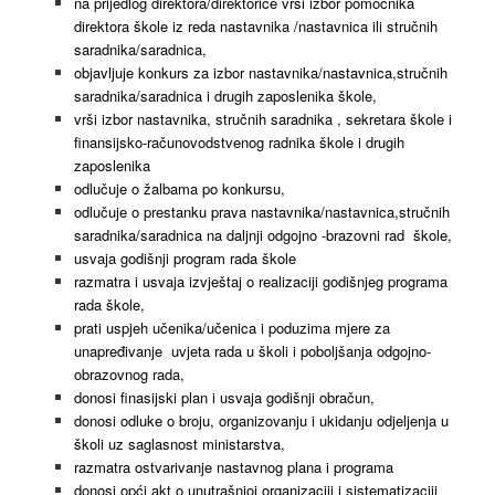
na prijedlog direktora/direktorice vrši izbor pomoćnika
direktora škole iz reda nastavnika /nastavnica ili stručnih
saradnika/saradnica,
objavljuje konkurs za izbor nastavnika/nastavnica,stručnih
saradnika/saradnica i drugih zaposlenika škole,
vrši izbor nastavnika, stručnih saradnika , sekretara škole i
finansijsko-računovodstvenog radnika škole i drugih
zaposlenika
odlučuje o žalbama po konkursu,
odlučuje o prestanku prava nastavnika/nastavnica,stručnih
saradnika/saradnica na daljnji odgojno -brazovni rad škole,
usvaja godišnji program rada škole
razmatra i usvaja izvještaj o realizaciji godišnjeg programa
rada škole,
prati uspjeh učenika/učenica i poduzima mjere za
unapređivanje uvjeta rada u školi i poboljšanja odgojno-
obrazovnog rada,
donosi finasijski plan i usvaja godišnji obračun,
donosi odluke o broju, organizovanju i ukidanju odjeljenja u
školi uz saglasnost ministarstva,
razmatra ostvarivanje nastavnog plana i programa
donosi opći akt o unutrašnjoj organizaciji i sistematizaciji