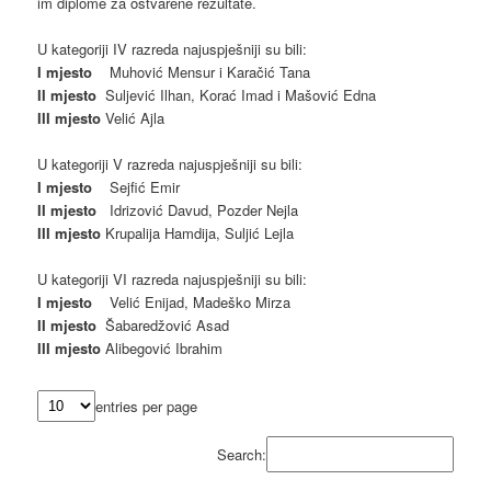
im diplome za ostvarene rezultate.
U kategoriji IV razreda najuspješniji su bili:
I mjesto
Muhović Mensur i Karačić Tana
II mjesto
Suljević Ilhan, Korać Imad i Mašović Edna
III mjesto
Velić Ajla
U kategoriji V razreda najuspješniji su bili:
I mjesto
Sejfić Emir
II mjesto
Idrizović Davud, Pozder Nejla
III mjesto
Krupalija Hamdija, Suljić Lejla
U kategoriji VI razreda najuspješniji su bili:
I mjesto
Velić Enijad, Madeško Mirza
II mjesto
Šabaredžović Asad
III mjesto
Alibegović Ibrahim
entries per page
Search: