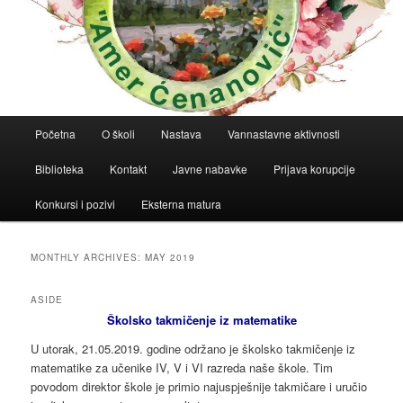
Main
Početna
O školi
Nastava
Vannastavne aktivnosti
menu
Biblioteka
Kontakt
Javne nabavke
Prijava korupcije
Konkursi i pozivi
Eksterna matura
MONTHLY ARCHIVES:
MAY 2019
ASIDE
Školsko takmičenje iz matematike
U utorak, 21.05.2019. godine održano je školsko takmičenje iz
matematike za učenike IV, V i VI razreda naše škole. Tim
povodom direktor škole je primio najuspješnije takmičare i uručio