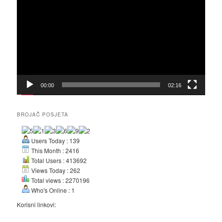
Player
00:00
02:16
BROJAČ POSJETA
Users Today : 139
This Month : 2416
Total Users : 413692
Views Today : 262
Total views : 2270196
Who's Online : 1
Korisni linkovi: