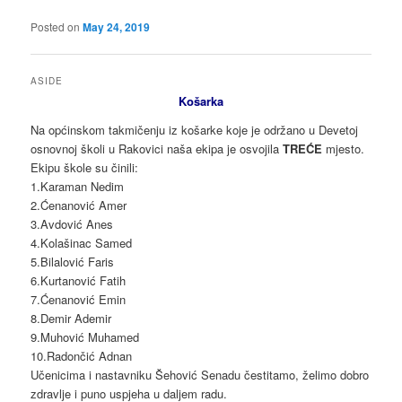
Posted on
May 24, 2019
ASIDE
Košarka
Na općinskom takmičenju iz košarke koje je održano u Devetoj
osnovnoj školi u Rakovici naša ekipa je osvojila
TREĆE
mjesto.
Ekipu škole su činili:
1.Karaman Nedim
2.Ćenanović Amer
3.Avdović Anes
4.Kolašinac Samed
5.Bilalović Faris
6.Kurtanović Fatih
7.Ćenanović Emin
8.Demir Ademir
9.Muhović Muhamed
10.Radončić Adnan
Učenicima i nastavniku Šehović Senadu čestitamo, želimo dobro
zdravlje i puno uspjeha u daljem radu.