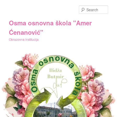
Skip
Skip
to
to
Sear
primary
secondary
content
content
Osma osnovna škola "Amer
Ćenanović"
Obrazovna institucija