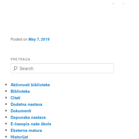
‹
›
Posted on
May 7, 2019
PRETRAGA
S
e
a
r
Aktivnosti biblioteke
c
Biblioteka
h
Citati
Dodatna nastava
Dokumenti
Dopunska nastava
E-časopis naše škole
Eksterna matura
Historijat