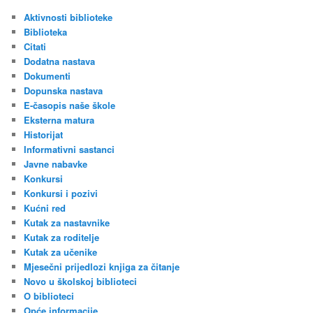
a
r
Aktivnosti biblioteke
c
Biblioteka
h
Citati
Dodatna nastava
Dokumenti
Dopunska nastava
E-časopis naše škole
Eksterna matura
Historijat
Informativni sastanci
Javne nabavke
Konkursi
Konkursi i pozivi
Kućni red
Kutak za nastavnike
Kutak za roditelje
Kutak za učenike
Mjesečni prijedlozi knjiga za čitanje
Novo u školskoj biblioteci
O biblioteci
Opće informacije