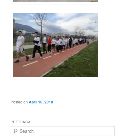
Posted on
April 10, 2018
PRETRAGA
S
e