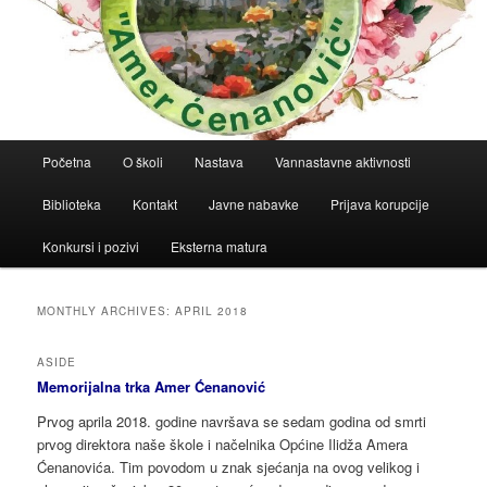
Main
Početna
O školi
Nastava
Vannastavne aktivnosti
menu
Biblioteka
Kontakt
Javne nabavke
Prijava korupcije
Konkursi i pozivi
Eksterna matura
MONTHLY ARCHIVES:
APRIL 2018
ASIDE
Memorijalna trka Amer Ćenanović
Prvog aprila 2018. godine navršava se sedam godina od smrti
prvog direktora naše škole i načelnika Općine Ilidža Amera
Ćenanovića. Tim povodom u znak sjećanja na ovog velikog i