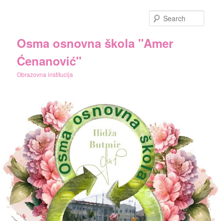
Skip
Skip
to
to
Sear
primary
secondary
content
content
Osma osnovna škola "Amer
Ćenanović"
Obrazovna institucija