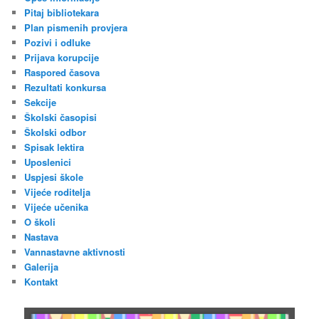
Pitaj bibliotekara
Plan pismenih provjera
Pozivi i odluke
Prijava korupcije
Raspored časova
Rezultati konkursa
Sekcije
Školski časopisi
Školski odbor
Spisak lektira
Uposlenici
Uspjesi škole
Vijeće roditelja
Vijeće učenika
O školi
Nastava
Vannastavne aktivnosti
Galerija
Kontakt