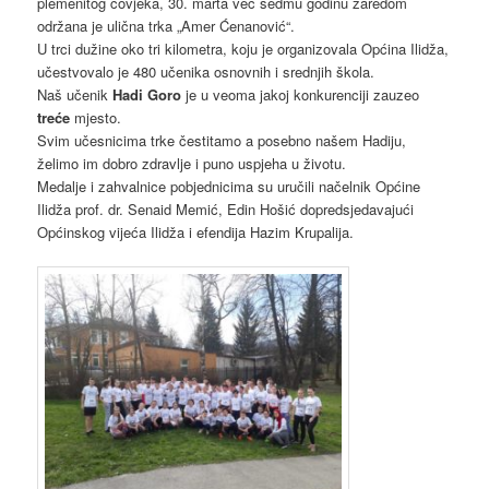
plemenitog čovjeka, 30. marta već sedmu godinu zaredom
održana je ulična trka „Amer Ćenanović“.
U trci dužine oko tri kilometra, koju je organizovala Općina Ilidža,
učestvovalo je 480 učenika osnovnih i srednjih škola.
Naš učenik
Hadi Goro
je u veoma jakoj konkurenciji zauzeo
treće
mjesto.
Svim učesnicima trke čestitamo a posebno našem Hadiju,
želimo im dobro zdravlje i puno uspjeha u životu.
Medalje i zahvalnice pobjednicima su uručili načelnik Općine
Ilidža prof. dr. Senaid Memić, Edin Hošić dopredsjedavajući
Općinskog vijeća Ilidža i efendija Hazim Krupalija.