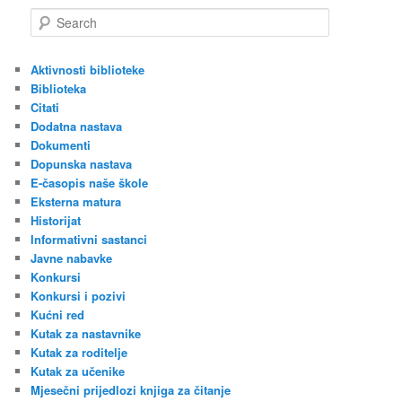
S
e
a
r
Aktivnosti biblioteke
c
Biblioteka
h
Citati
Dodatna nastava
Dokumenti
Dopunska nastava
E-časopis naše škole
Eksterna matura
Historijat
Informativni sastanci
Javne nabavke
Konkursi
Konkursi i pozivi
Kućni red
Kutak za nastavnike
Kutak za roditelje
Kutak za učenike
Mjesečni prijedlozi knjiga za čitanje