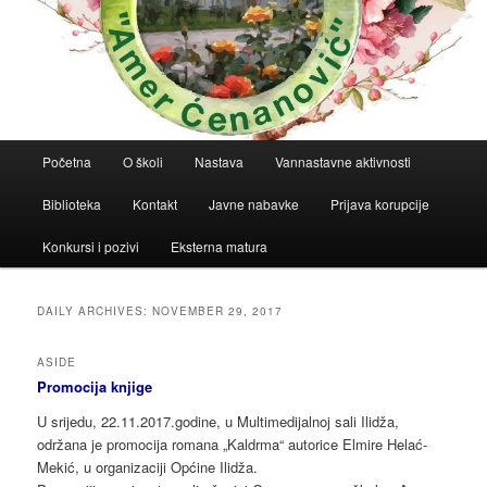
Main
Početna
O školi
Nastava
Vannastavne aktivnosti
menu
Biblioteka
Kontakt
Javne nabavke
Prijava korupcije
Konkursi i pozivi
Eksterna matura
DAILY ARCHIVES:
NOVEMBER 29, 2017
ASIDE
Promocija knjige
U srijedu, 22.11.2017.godine, u Multimedijalnoj sali Ilidža,
održana je promocija romana „Kaldrma“ autorice Elmire Helać-
Mekić, u organizaciji Općine Ilidža.