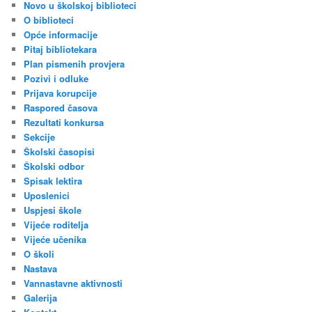
Novo u školskoj biblioteci
O biblioteci
Opće informacije
Pitaj bibliotekara
Plan pismenih provjera
Pozivi i odluke
Prijava korupcije
Raspored časova
Rezultati konkursa
Sekcije
Školski časopisi
Školski odbor
Spisak lektira
Uposlenici
Uspjesi škole
Vijeće roditelja
Vijeće učenika
O školi
Nastava
Vannastavne aktivnosti
Galerija