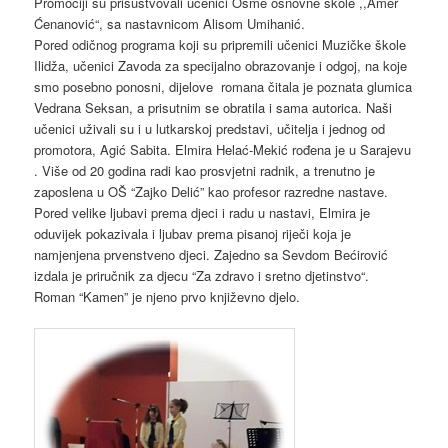
Promociji su prisustvovali učenici Osme osnovne škole ,,Amer
Ćenanović“, sa nastavnicom Alisom Umihanić.
Pored odičnog programa koji su pripremili učenici Muzičke škole
Ilidža, učenici Zavoda za specijalno obrazovanje i odgoj, na koje
smo posebno ponosni, dijelove romana čitala je poznata glumica
Vedrana Seksan, a prisutnim se obratila i sama autorica. Naši
učenici uživali su i u lutkarskoj predstavi, učitelja i jednog od
promotora, Agić Sabita. Elmira Helać-Mekić rođena je u Sarajevu
. Više od 20 godina radi kao prosvjetni radnik, a trenutno je
zaposlena u OŠ “Zajko Delić” kao profesor razredne nastave.
Pored velike ljubavi prema djeci i radu u nastavi, Elmira je
oduvijek pokazivala i ljubav prema pisanoj riječi koja je
namjenjena prvenstveno djeci. Zajedno sa Sevdom Bećirović
izdala je priručnik za djecu “Za zdravo i sretno djetinstvo“.
Roman “Kamen” je njeno prvo književno djelo.