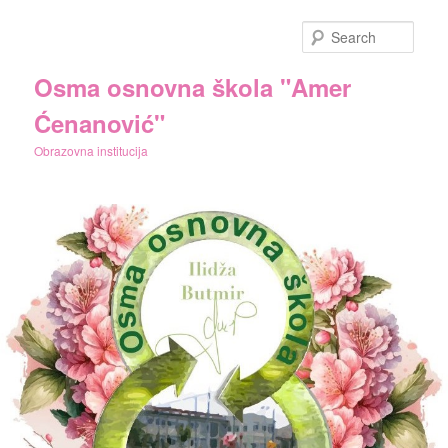
Skip
Skip
to
to
Sear
primary
secondary
content
content
Osma osnovna škola "Amer
Ćenanović"
Obrazovna institucija