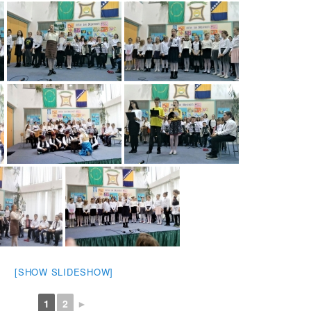
[SHOW SLIDESHOW]
1
2
►