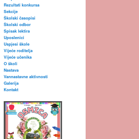
Rezultati konkursa
Sekcije
Školski časopisi
Školski odbor
Spisak lektira
Uposlenici
Uspjesi škole
Vijeće roditelja
Vijeće učenika
O školi
Nastava
Vannastavne aktivnosti
Galerija
Kontakt