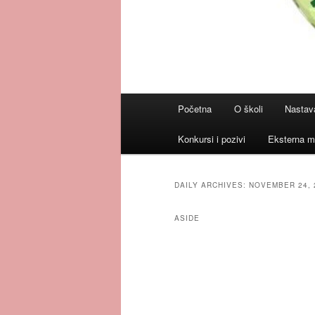
Main
Početna
O školi
Nastav
menu
Konkursi i pozivi
Eksterna m
DAILY ARCHIVES:
NOVEMBER 24, 
ASIDE