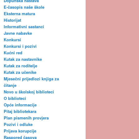
Dopunska nastava
E-časopis naše škole
Eksterna matura
Historijat
Informativni sastanci
Javne nabavke
Konkursi
Konkursi i pozivi
Kućni red
Kutak za nastavnike
Kutak za roditelje
Kutak za učenike
Mjesečni prijedlozi knjiga za
čitanje
Novo u školskoj biblioteci
O biblioteci
Opće informacije
Pitaj bibliotekara
Plan pismenih provjera
Pozivi i odluke
Prijava korupcije
Raspored časova