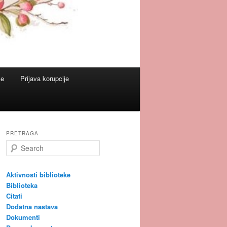
ke
Prijava korupcije
PRETRAGA
S
e
a
r
Aktivnosti biblioteke
c
Biblioteka
h
Citati
Dodatna nastava
Dokumenti