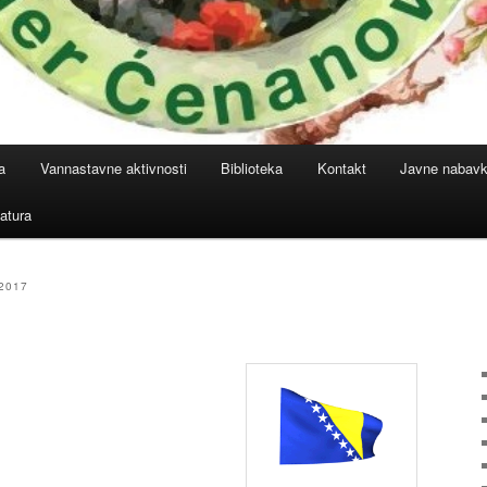
a
Vannastavne aktivnosti
Biblioteka
Kontakt
Javne nabav
atura
2017