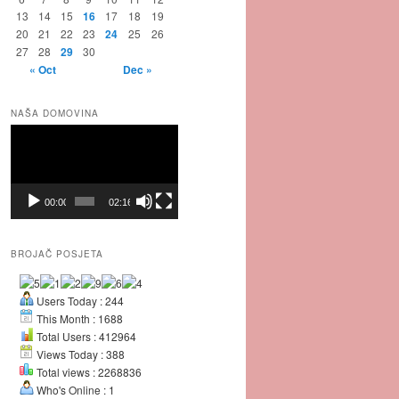
13
14
15
16
17
18
19
20
21
22
23
24
25
26
27
28
29
30
« Oct
Dec »
NAŠA DOMOVINA
Video
Player
00:00
02:16
BROJAČ POSJETA
Users Today : 244
This Month : 1688
Total Users : 412964
Views Today : 388
Total views : 2268836
Who's Online : 1