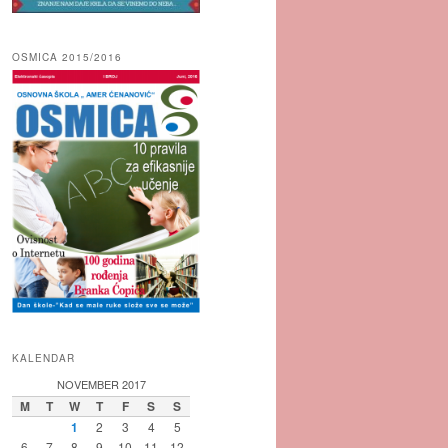
OSMICA 2015/2016
KALENDAR
NOVEMBER 2017
M
T
W
T
F
S
S
1
2
3
4
5
6
7
8
9
10
11
12