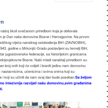
TI
 našoj školi svečanom priredbom koja je obilovala
žen je Dan naše domovine Bosne i Hercegovine. Na prvom
ističkog vijeća narodnog oslobođenja BiH (ZAVNOBIH),
43. godine u Mrkonjić-Gradu postavljeni su temelji BiH,
ar jugoslovenske federacije, sa historijskim granicama
rednjovjekovne Bosne. Naši mladi naraštaji priredbom su
jan broj onih koji će voljeti i braniti jedinu nam domovinu
m nastavnicima, učenicima i svima onima koji su
be i koji su učinili da nam ovaj dan bude poseban.
Sa željom
o intezivnije razvijati našu domovinu,svim građanima
i.