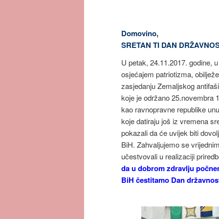
Domovino,
SRETAN TI DAN
DRŽAVNOS
U petak, 24.11.2017. godine, u
osjećajem patriotizma, obilje
zasjedanju Zemaljskog antifaš
koje je održano 25.novembra 19
kao ravnopravne republike unut
koje datiraju još iz vremena s
pokazali da će uvijek biti dovol
BiH. Zahvaljujemo se vrijedni
učestvovali u realizaciji prired
da u dobrom zdravlju počnem
BiH čestitamo Dan državnost