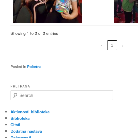
Showing 1 to 2 of 2 entries
‹
1
›
Posted in
Početna
PRETRAGA
S
e
a
r
Aktivnosti biblioteke
c
Biblioteka
h
Citati
Dodatna nastava
Dokumenti