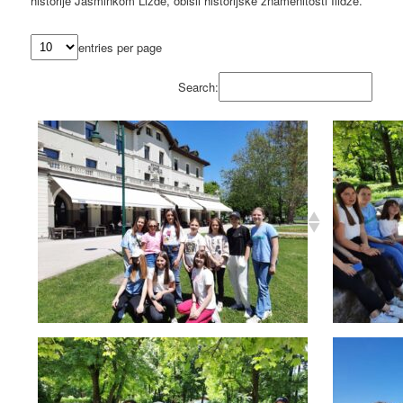
historije Jasminkom Lizde, obišli historijske znamenitosti Ilidže.
entries per page
Search: