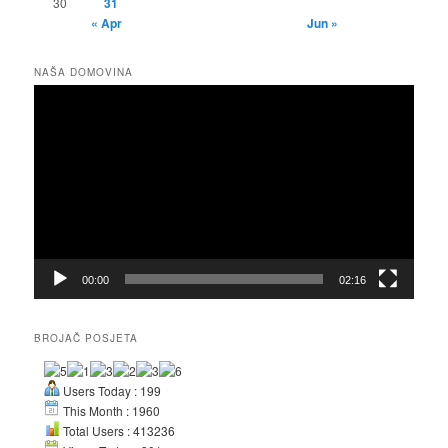
30
31
« Apr
Jun »
NAŠA DOMOVINA
Video
Player
00:00
02:16
BROJAČ POSJETA
Users Today : 199
This Month : 1960
Total Users : 413236