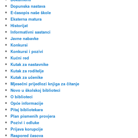
Dopunska nastava
E-časopis naše škole
Eksterna matura
Historijat
Informativni sastanci
Javne nabavke
Konkursi
Konkursi i pozivi
Kućni red
Kutak za nastavnike
Kutak za roditelje
Kutak za učenike
Mjesečni prijedlozi knjiga za čitanje
Novo u školskoj biblioteci
O biblioteci
Opće informacije
Pitaj bibliotekara
Plan pismenih provjera
Pozivi i odluke
Prijava korupcije
Raspored časova