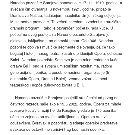
Narodno pozorište Sarajevo osnovano je 17. 11. 1919. godine, a
svečani čin otvaranja, u novembru 1921. godine, pripao je
Branislavu Nušiću, tadašnjem načelniku Umjetničkog odjeljenja
Ministarstva prosvjete. Tri večeri zaredom izvođeni su muzičko-
dramski programi i tako je ozvaničen početak rada kuće. U
počecima svog postojanja Narodno pozorište Sarajevo je
djelovalo, isključivo, kao dramski teatar. Od 1946. Narodno
pozorište dobiva i muzičke segmente djelovanja, pa će tako
bogatoj historiji našeg teatra izuzetno pridonijeti Opera, odnosno
Balet. Narodno pozorište Sarajevo je centralna teatarska kuća
države BiH i ono je svojim umjetničkim rezultatima, radom
generacija umjetnika, a posebno načinom organizacije (tri
ansambla Opera, Drama i Balet), veoma važan element
teatarskog i uopće duhovnog života u BiH.
Narodno pozorište Sarajevo posjetili su učenici od prvog do
četvrtog razreda naše škole 13.5.2022. godine. Operu za mlade
„Ježeva kuća“, u režiji Ferida Karajice gledalo je 175 učenika i
učenica zajedno sa svojim učiteljicama. Operom su svi
oduševljeni. Boravak u pozorištu, gledanje operske predstave
svakako će ostaviti neizbrisivi trag kod naših učenika.