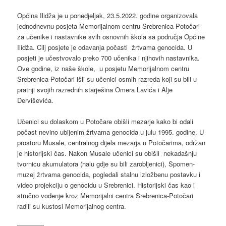
Općina Ilidža je u ponedjeljak, 23.5.2022. godine organizovala
jednodnevnu posjeta Memorijalnom centru Srebrenica-Potočari
za učenike i nastavnike svih osnovnih škola sa područja Općine
Ilidža. Cilj posjete je odavanja počasti žrtvama genocida. U
posjeti je učestvovalo preko 700 učenika i njihovih nastavnika.
Ove godine, iz naše škole, u posjetu Memorijalnom centru
Srebrenica-Potočari išli su učenici osmih razreda koji su bili u
pratnji svojih razrednih starješina Omera Lavića i Alje
Derviševića.
Učenici su dolaskom u Potočare obišli mezarje kako bi odali
počast nevino ubijenim žrtvama genocida u julu 1995. godine. U
prostoru Musale, centralnog dijela mezarja u Potočarima, održan
je historijski čas. Nakon Musale učenici su obišli nekadašnju
tvornicu akumulatora (halu gdje su bili zarobljenici), Spomen-
muzej žrtvama genocida, pogledali stalnu izložbenu postavku i
video projekciju o genocidu u Srebrenici. Historijski čas kao i
stručno vođenje kroz Memorijalni centra Srebrenica-Potočari
radili su kustosi Memorijalnog centra.