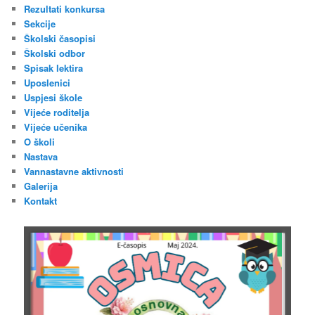
Rezultati konkursa
Sekcije
Školski časopisi
Školski odbor
Spisak lektira
Uposlenici
Uspjesi škole
Vijeće roditelja
Vijeće učenika
O školi
Nastava
Vannastavne aktivnosti
Galerija
Kontakt