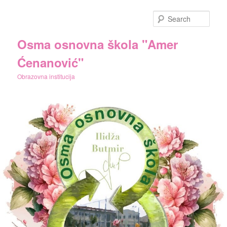
Skip
Skip
to
to
Sear
primary
secondary
content
content
Osma osnovna škola "Amer
Ćenanović"
Obrazovna institucija