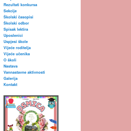
Rezultati konkursa
Sekcije
Školski časopisi
Školski odbor
Spisak lektira
Uposlenici
Uspjesi škole
Vijeće roditelja
Vijeće učenika
O školi
Nastava
Vannastavne aktivnosti
Galerija
Kontakt