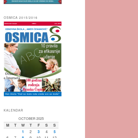
OSMICA 2015/2016
KALENDAR
OCTOBER 2025
M
T
W
T
F
S
S
1
2
3
4
5
6
7
8
9
10
11
12