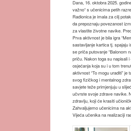
Dana, 16. oktobra 2025. godine 
važno“ s učenicima petih razr
Radionica je imala za cilj pota
da prepoznaju povezanost izmeđ
za vlastite životne navike. Pred
Prva aktivnost je bila igra “Me
sastavljanje kartica tj. spajaj
se priča putovanje “Balonom na 
priču. Nakon toga su napisali 
osjećanja koja su i u tom trenu
aktivnost “To mogu uraditi” je t
svog fizičkog i mentalnog zdrav
savjete teže primjenjuju u slij
učvrste svoje zdrave navike. N
zdravlju, koji će krasiti učioni
Zahvaljujemo učenicima na akti
Vijeća učenika na realizaciji 