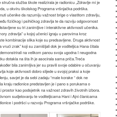
stručna služba škole realizirala je radionicu „Zdravlje mi je
eda, u okviru školskog Programa vršnjačka podrška.
knuti učenike da razumiju važnost brige o vlastitom zdravlju,
u fizičkog i psihičkog zdravlja te da razviju odgovornost
stavljene su tri zanimljive i interaktivne aktivnosti učenika.
mory zdravlja” u kojoj učenici igraju u parovima kroz
u iste kombinacije slika koje su predsavljene. Druga aktivnost
vrući zrak” koji su zamišljali dok je voditeljica Hana čitala
i demonstrirali na velikom panou svoja ugodna I neugodna
tku dotakla na šta ih je asocirala sama priča.Treća
akođer bila zanimljiva jer su pravili svoje odabire u očuvanju
lja koje aktivnosti dobro slijede u svojoj praksi a koje
eđenju, savjet je da sebi zadaju “male korake “ dok ne
a kraju radionice predstavljen je i pano s porukama o
čki prostor kao podsjetnik na važnost zdravih životnih izbora.
vnom sudjelovanju te voditeljicama Hani i Ajni članicama
radionice i podršci u razvoju Programa vršnjačke podrške.