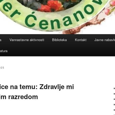
a
Vannastavne aktivnosti
Biblioteka
Kontakt
Javne nabav
atura
025
ice na temu: Zdravlje mi
tim razredom