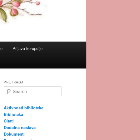
ke
Prijava korupcije
PRETRAGA
S
e
a
r
Aktivnosti biblioteke
c
Biblioteka
h
Citati
Dodatna nastava
Dokumenti