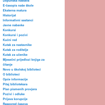
Dopunska nastava
E-časopis naše škole
Eksterna matura
Historijat
Informativni sastanci
Javne nabavke
Konkursi
Konkursi i pozivi
Kućni red
Kutak za nastavnike
Kutak za roditelje
Kutak za učenike
Mjesečni prijedlozi knjiga za
čitanje
Novo u školskoj biblioteci
O biblioteci
Opće informacije
Pitaj bibliotekara
Plan pismenih provjera
Pozivi i odluke
Prijava korupcije
Raspored časova