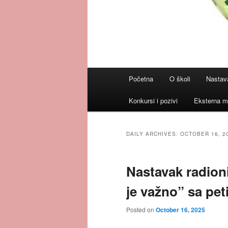
Main
Početna
O školi
Nastav
menu
Konkursi i pozivi
Eksterna m
DAILY ARCHIVES:
OCTOBER 16, 2
Nastavak radion
je važno” sa pe
Posted on
October 16, 2025