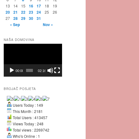
13
14
15
16
17
18
19
20
21
22
23
24
25
26
27
28
29
30
31
« Sep
Nov »
NAŠA DOMOVINA
Video
Player
00:00
02:16
BROJAČ POSJETA
Users Today : 149
This Month : 2181
Total Users : 413457
Views Today : 248
Total views : 2269742
Who's Online : 1