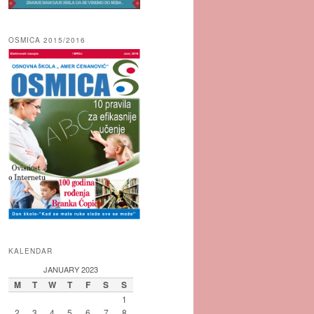
OSMICA 2015/2016
KALENDAR
JANUARY 2023
M
T
W
T
F
S
S
1
2
3
4
5
6
7
8