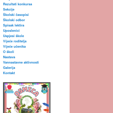
Rezultati konkursa
Sekcije
Školski časopisi
Školski odbor
Spisak lektira
Uposlenici
Uspjesi škole
Vijeće roditelja
Vijeće učenika
O školi
Nastava
Vannastavne aktivnosti
Galerija
Kontakt