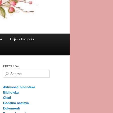
ke
Prijava korupcije
PRETRAGA
S
e
a
r
Aktivnosti biblioteke
c
Biblioteka
h
Citati
Dodatna nastava
Dokumenti