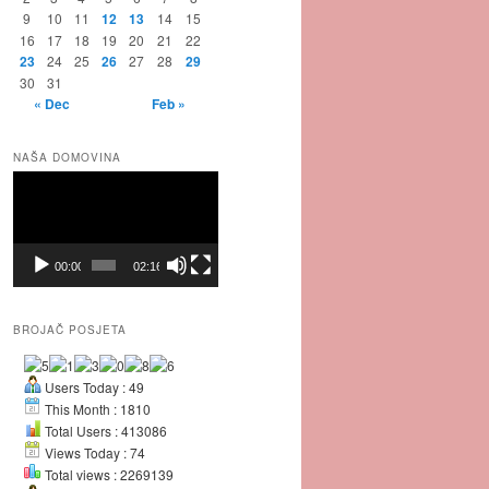
9
10
11
12
13
14
15
16
17
18
19
20
21
22
23
24
25
26
27
28
29
30
31
« Dec
Feb »
NAŠA DOMOVINA
Video
Player
00:00
02:16
BROJAČ POSJETA
Users Today : 49
This Month : 1810
Total Users : 413086
Views Today : 74
Total views : 2269139