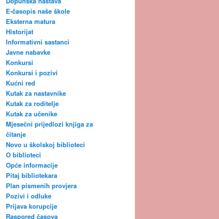
Dopunska nastava
E-časopis naše škole
Eksterna matura
Historijat
Informativni sastanci
Javne nabavke
Konkursi
Konkursi i pozivi
Kućni red
Kutak za nastavnike
Kutak za roditelje
Kutak za učenike
Mjesečni prijedlozi knjiga za
čitanje
Novo u školskoj biblioteci
O biblioteci
Opće informacije
Pitaj bibliotekara
Plan pismenih provjera
Pozivi i odluke
Prijava korupcije
Raspored časova