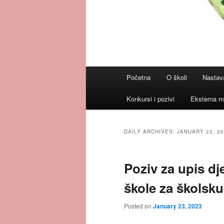
Main
Početna
O školi
Nastav
menu
Konkursi i pozivi
Eksterna m
DAILY ARCHIVES:
JANUARY 23, 2
Poziv za upis dj
škole za školsk
Posted on
January 23, 2023