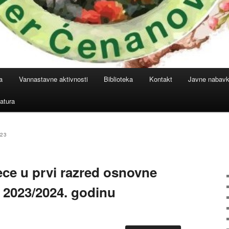
a
Vannastavne aktivnosti
Biblioteka
Kontakt
Javne nabav
atura
023
ece u prvi razred osnovne
u 2023/2024. godinu