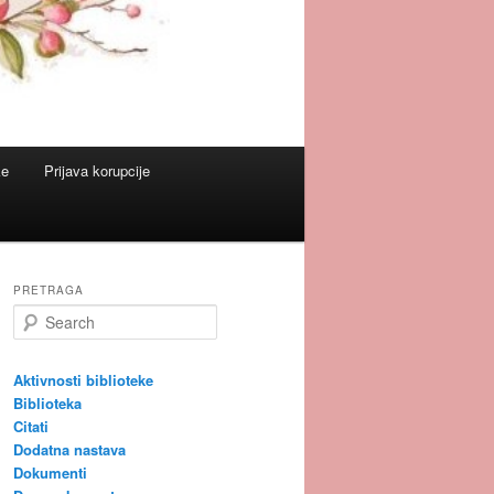
ke
Prijava korupcije
PRETRAGA
S
e
a
r
Aktivnosti biblioteke
c
Biblioteka
h
Citati
Dodatna nastava
Dokumenti