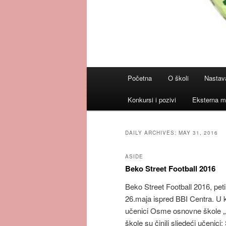
Main
Početna
O školi
Nastav
menu
Konkursi i pozivi
Eksterna m
DAILY ARCHIVES:
MAY 31, 2016
ASIDE
Beko Street Football 2016
Beko Street Football 2016, pet
26.maja ispred BBI Centra. U ko
učenici Osme osnovne škole 
škole su činili sljedeći učenic