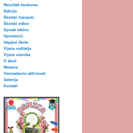
Rezultati konkursa
Sekcije
Školski časopisi
Školski odbor
Spisak lektira
Uposlenici
Uspjesi škole
Vijeće roditelja
Vijeće učenika
O školi
Nastava
Vannastavne aktivnosti
Galerija
Kontakt