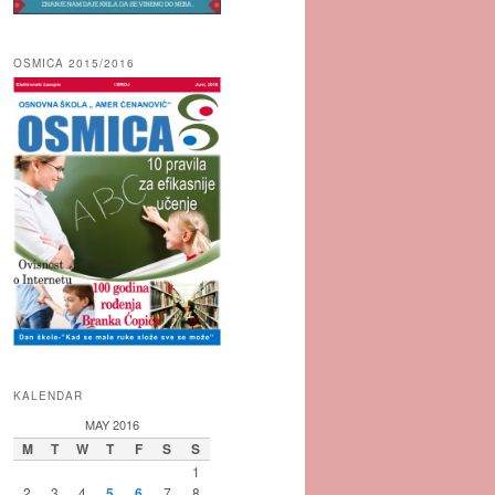
OSMICA 2015/2016
KALENDAR
MAY 2016
M
T
W
T
F
S
S
1
2
3
4
5
6
7
8