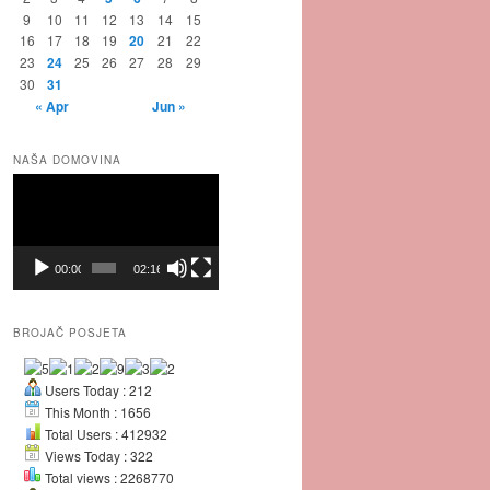
9
10
11
12
13
14
15
16
17
18
19
20
21
22
23
24
25
26
27
28
29
30
31
« Apr
Jun »
NAŠA DOMOVINA
Video
Player
00:00
02:16
BROJAČ POSJETA
Users Today : 212
This Month : 1656
Total Users : 412932
Views Today : 322
Total views : 2268770