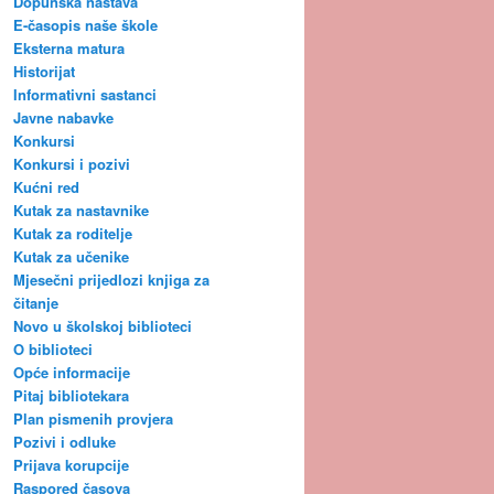
Dopunska nastava
E-časopis naše škole
Eksterna matura
Historijat
Informativni sastanci
Javne nabavke
Konkursi
Konkursi i pozivi
Kućni red
Kutak za nastavnike
Kutak za roditelje
Kutak za učenike
Mjesečni prijedlozi knjiga za
čitanje
Novo u školskoj biblioteci
O biblioteci
Opće informacije
Pitaj bibliotekara
Plan pismenih provjera
Pozivi i odluke
Prijava korupcije
Raspored časova