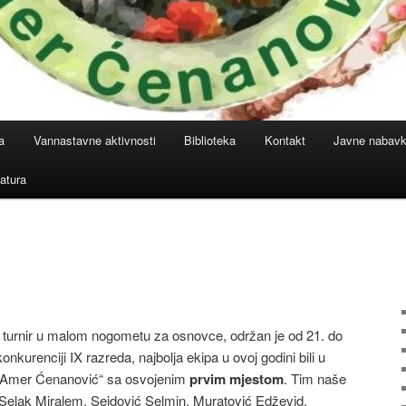
a
Vannastavne aktivnosti
Biblioteka
Kontakt
Javne nabav
atura
i turnir u malom nogometu za osnovce, održan je od 21. do
nkurenciji IX razreda, najbolja ekipa u ovoj godini bili u
„Amer Ćenanović“ sa osvojenim
prvim mjestom
. Tim naše
i: Selak Miralem, Sejdović Selmin, Muratović Edževid,