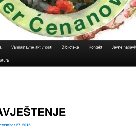
a
Vannastavne aktivnosti
Biblioteka
Kontakt
Javne nabav
atura
AVJEŠTENJE
ecember 27, 2016