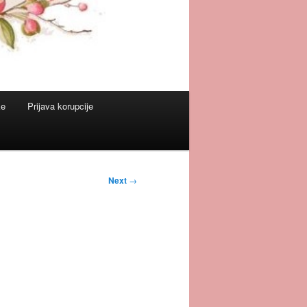
ke
Prijava korupcije
Next
→