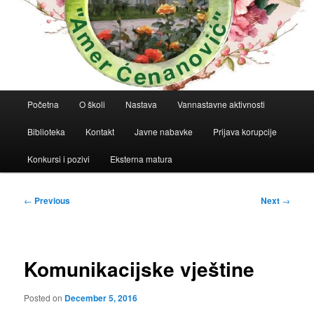
Main
Početna
O školi
Nastava
Vannastavne aktivnosti
menu
Biblioteka
Kontakt
Javne nabavke
Prijava korupcije
Konkursi i pozivi
Eksterna matura
Post
←
Previous
Next
→
navigation
Komunikacijske vještine
Posted on
December 5, 2016