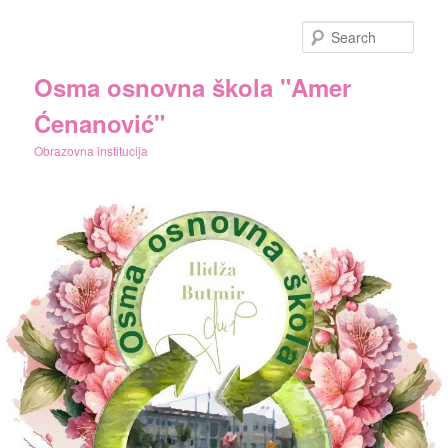
Skip
to
Sear
primary
content
Osma osnovna škola "Amer
Ćenanović"
Obrazovna institucija