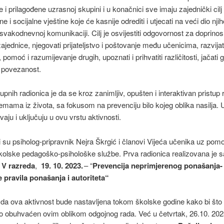
 i prilagođene uzrasnoj skupini i u konačnici sve imaju zajednički cilj –
 i socijalne vještine koje će kasnije odrediti i utjecati na veći dio nji
 svakodnevnoj komunikaciji. Cilj je osvijestiti odgovornost za doprinos
ajednice, njegovati prijateljstvo i poštovanje među učenicima, razvijat
, pomoć i razumijevanje drugih, upoznati i prihvatiti različitosti, jačati
i povezanost.
grupnih radionica je da se kroz zanimljiv, opušten i interaktivan pristup
emama iz života, sa fokusom na prevenciju bilo kojeg oblika nasilja. 
vaju i uključuju u ovu vrstu aktivnosti.
i su psiholog-pripravnik Nejra Škrgić i članovi Vijeća učenika uz pomo
olske pedagoško-psihološke službe. Prva radionica realizovana je s
a
V razreda
,
19. 10. 2023.
– “
Prevencija neprimjerenog ponašanja-
e pravila ponašanja i autoriteta“
 da ova aktivnost bude nastavljena tokom školske godine kako bi što 
o obuhvaćen ovim oblikom odgojnog rada. Već u četvrtak, 26.10. 202