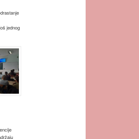
drastanje
još jednog
encije
adržaju