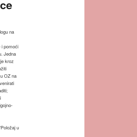
ice
logu na
 i pomoći
tu. Jedna
je kroz
žiti
a u OZ na
venirati
iti;
i
dgojno-
“Položaj u