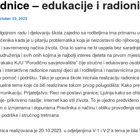
ednice –
edukacije i radion
ctober 23, 2023
ojnom radu i djelovanju škola zajedno sa roditeljima ima primarnu u
učenika kada je u pitanju problematika koja je neizostavni dio njihovog
 i savremenog načina života. Ona to sama ne bi uspjela bez saradnje
, udruženja i svih onih kojima je najbolji interes djeteta na prvom mjes
svakako KJU “Porodično savjetovalište” čije stručno i edukovano osobl
i interaktivne radionice nastoji djeci ali i roditeljima i nastavnicima pru
pomoć i podršku. Tako je uprava škole inicirala realizaciju radionic
tuelne teme koje će biti realizirane tokom prvog polugodišta: Kako pre
munikaciju; Prijateljstvo; Reci ne-postavi granice; Ljutnja-kako se ohlad
- prikriveno nasilje; Internet kao stil života. To je ujedno predviđeno 
m o izmjenama i dopunama Pravilnika o načinu i obliku provođenja o
 podrške i stručnog tretmana
nica realizovana je 20.10.2023. u odjeljenjima V-1 i V-2 a tema je bila 