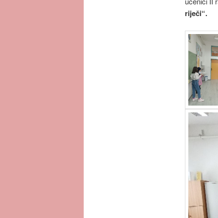
učenici II
riječi“.