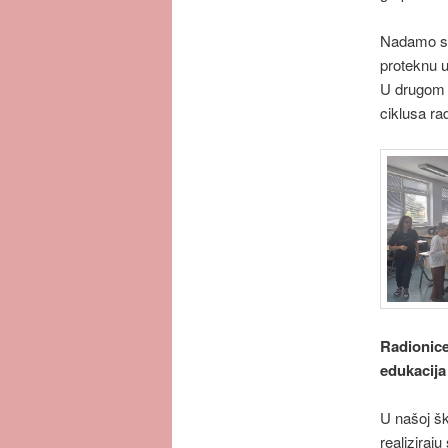
Nadamo se
proteknu u
U drugom p
ciklusa ra
Radionice
edukacija
U našoj šk
realiziraj