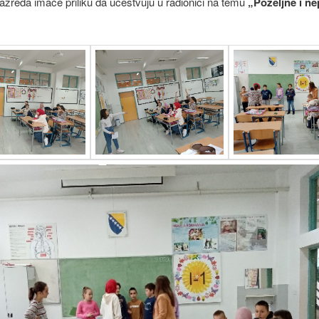
 razreda imaće priliku da učestvuju u radionici na temu
„Poželjne i ne