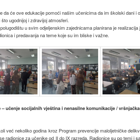
 da će ove edukacije pomoći našim učenicima da im školski dani i o
 što ugodnijoj i zdravijoj atmosferi.
olugodištu u svim odjeljenskim zajednicama planirana je realizacija 
dionica i predavanja na teme koje su im bliske i važne.
 – učenje socijalnih vještina i nenasilne komunikacije / vršnjačka
oli već nekoliko godina kroz Program prevencije maloljetničke delikv
u se radionice za učenike od II do IX razreda. Radionice su po temi i s