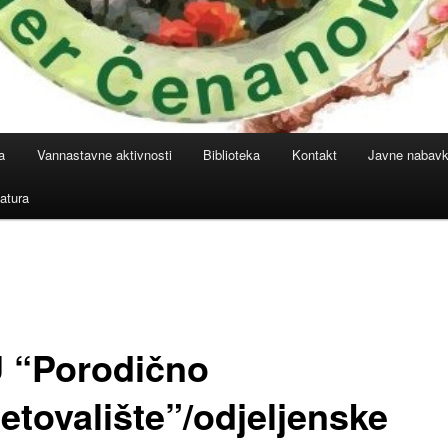
a
Vannastavne aktivnosti
Biblioteka
Kontakt
Javne nabav
atura
 “Porodično
etovalište”/odjeljenske