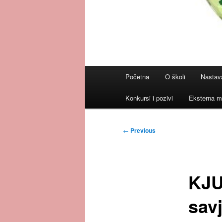
Main
Početna
O školi
Nastav
menu
Konkursi i pozivi
Eksterna m
Post
←
Previous
navigation
KJU
savj