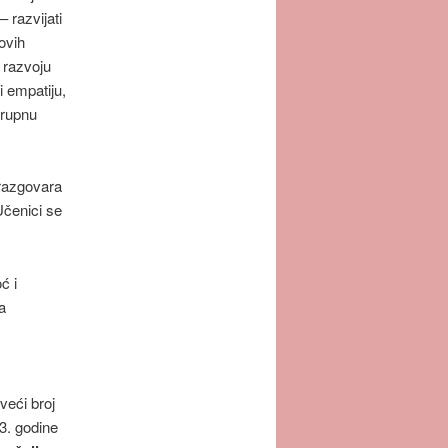
 razvijati
hovih
 razvoju
i empatiju,
 grupnu
 razgovara
Učenici se
ć i
a
veći broj
3. godine