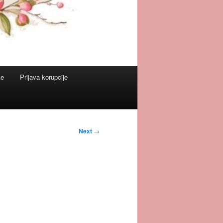
ke
Prijava korupcije
Next
→