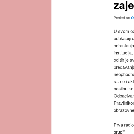
zaj
Posted on
O
U svom odg
edukaciji 
odrastanja
institucija
od tih je 
predavanja 
neophodnu 
razne i ak
nasilnu ko
Odbacivanje
Pravilniko
obrazovne
Prva radio
grupi”