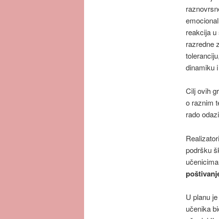
raznovrsne
emocionalne
reakcija u
razredne z
toleranciju
dinamiku 
Cilj ovih 
o raznim t
rado odazi
Realizator
podršku šk
učenicim
poštivanj
U planu je
učenika bi