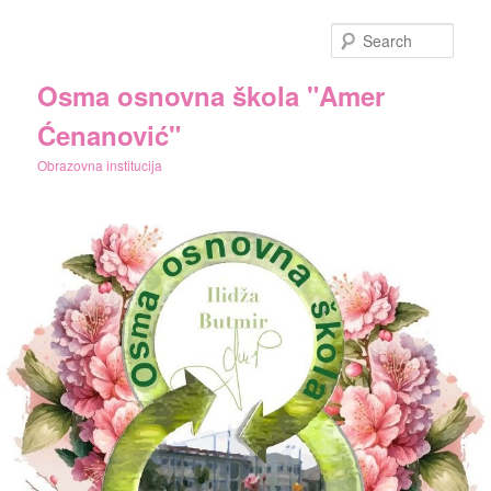
Skip
to
Sear
primary
content
Osma osnovna škola "Amer
Ćenanović"
Obrazovna institucija