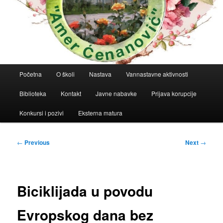
Main
Početna
O školi
Nastava
Vannastavne aktivnosti
menu
Biblioteka
Kontakt
Javne nabavke
Prijava korupcije
Konkursi i pozivi
Eksterna matura
Post
←
Previous
Next
→
navigation
Biciklijada u povodu
Evropskog dana bez