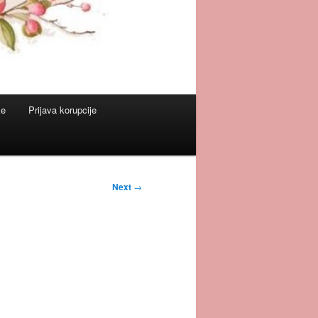
ke
Prijava korupcije
Next
→