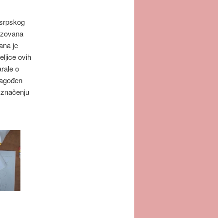
 srpskog
lizovana
ana je
eljice ovih
rale o
ilagođen
o značenju