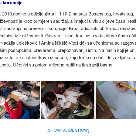
a korupcije
 2018.godine u odjeljenjima II-1 i II-2 na satu Bosanskog, hrvatskog,
njiževnosti je kroz primjeren sadržaj, a imajući u vidu ciljeve časa, rea
iz sadržaja na prevenciji korupcije. Kroz radionički oblik rada realizov
dinica iz književnosti Gavran i lisica. Imajući u vidu ciljeve časa učit
 (Nadžija Jelešković i Amina Nikšić-Viteškić) sa učenicima su razgova
ošim postupcima, prevarama, prepoznavanju istih. Na način koji je pr
zrastu, a koristeći likove iz basne, zajednički su došli do zaključka 
pcije. Učenici su potom vrijedno radili na ilustraciji basne.
[SHOW SLIDESHOW]