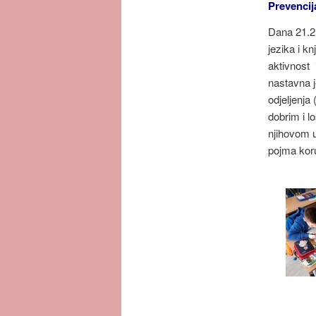
Prevencij
Dana 21.2.
jezika i k
aktivnost 
nastavna je
odjeljenja
dobrim i l
njihovom u
pojma koru