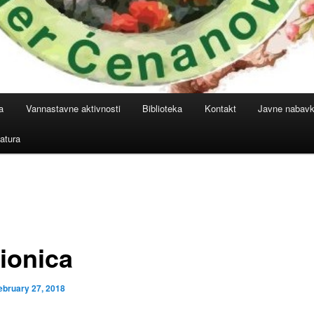
a
Vannastavne aktivnosti
Biblioteka
Kontakt
Javne nabav
atura
ionica
ebruary 27, 2018