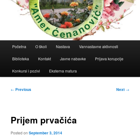
Main
Početna
O školi
Nastava
Vannastavne aktivnosti
menu
Biblioteka
Kontakt
Javne nabavke
Prijava korupcije
Konkursi i pozivi
Eksterna matura
Post
←
Previous
Next
→
navigation
Prijem prvačića
Posted on
September 3, 2014