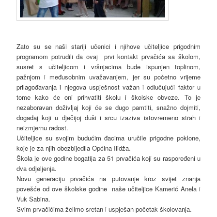
Zato su se naši stariji učenici i njihove učiteljice prigodnim
programom potrudili da ovaj prvi kontakt prvačića sa školom,
susret s učiteljicom i vršnjacima bude ispunjen toplinom,
pažnjom i međusobnim uvažavanjem, jer su početno vrijeme
prilagođavanja i njegova uspješnost važan i odlučujući faktor u
tome kako će oni prihvatiti školu i školske obveze. To je
nezaboravan doživljaj koji će se dugo pamtiti, snažno dojmiti,
događaj koji u dječijoj duši i srcu izaziva istovremeno strah i
neizmjernu radost.
Učiteljice su svojim budućim đacima uručile prigodne poklone,
koje je za njih obezbijedila Općina Ilidža.
Škola je ove godine bogatija za 51 prvačića koji su raspoređeni u
dva odjeljenja.
Novu generaciju prvačića na putovanje kroz svijet znanja
povešće od ove školske godine naše učiteljice Kamerić Anela i
Vuk Sabina.
Svim prvačićima želimo sretan i uspješan početak školovanja.