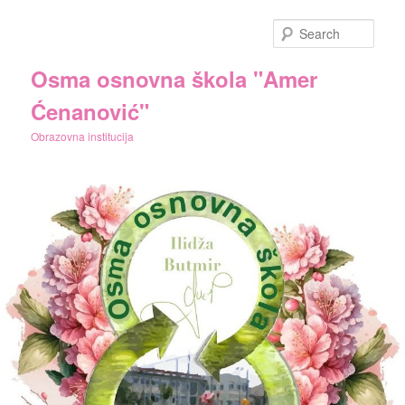
Skip
to
Sear
primary
content
Osma osnovna škola "Amer
Ćenanović"
Obrazovna institucija