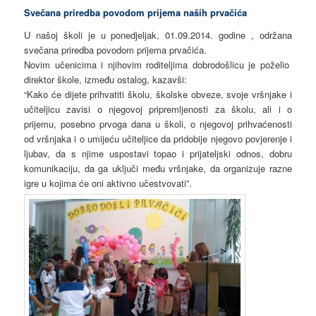
Svečana priredba povodom prijema naših prvačića
U našoj školi je u ponedjeljak, 01.09.2014. godine , održana
svečana priredba povodom prijema prvačića.
Novim učenicima i njihovim roditeljima dobrodošlicu je poželio
direktor škole, između ostalog, kazavši:
“Kako će dijete prihvatiti školu, školske obveze, svoje vršnjake i
učiteljicu zavisi o njegovoj pripremljenosti za školu, ali i o
prijemu, posebno prvoga dana u školi, o njegovoj prihvaćenosti
od vršnjaka i o umijeću učiteljice da pridobije njegovo povjerenje i
ljubav, da s njime uspostavi topao i prijateljski odnos, dobru
komunikaciju, da ga uključi među vršnjake, da organizuje razne
igre u kojima će oni aktivno učestvovati”.