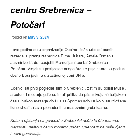
centru Srebrenica –
Potočari
Posted on
May 3, 2024
I ove godine su u organizacije Općine Ilidža učenici osmih
razreda, u pratnji razrednica Elme Hukara, Amele Orman i
Jasminke Lizde, posjetili Memorijalni centar Srebrenica –
Potočari. Vidjeli su posljedice onoga što se prije skoro 30 godina
desilo Bošnjacima u zaštićenoj zoni UN-a.
Učenici su prvo pogledali film o Srebrenici, zatim su obišli Muzej,
a potom i mezarje gdje su imali priliku da prisustvuju historijskom
času. Nakon mezarja obišli su i Spomen sobu u kojoj su izložene
lične stvari žrtava pronađenih u masovnim grobnicama.
Kultura sjećanja na genocid u Srebrenici nešto je što moramo
njegovati, nešto o čemu moramo pričati i prenositi na našu djecu
i nove generacije.