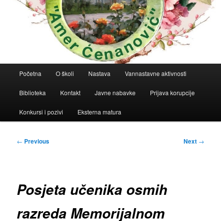
Main
Početna
O školi
Nastava
Vannastavne aktivnosti
menu
Biblioteka
Kontakt
Javne nabavke
Prijava korupcije
Konkursi i pozivi
Eksterna matura
Post
←
Previous
Next
→
navigation
Posjeta učenika osmih
razreda Memorijalnom