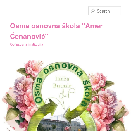
Skip
to
Sear
primary
content
Osma osnovna škola "Amer
Ćenanović"
Obrazovna institucija