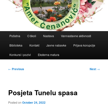
Main
Početna
O školi
Nastava
Vannastavne aktivnosti
menu
Biblioteka
Kontakt
Javne nabavke
Prijava korupcije
Konkursi i pozivi
Eksterna matura
Post
←
Previous
Next
→
navigation
Posjeta Tunelu spasa
Posted on
October 24, 2022