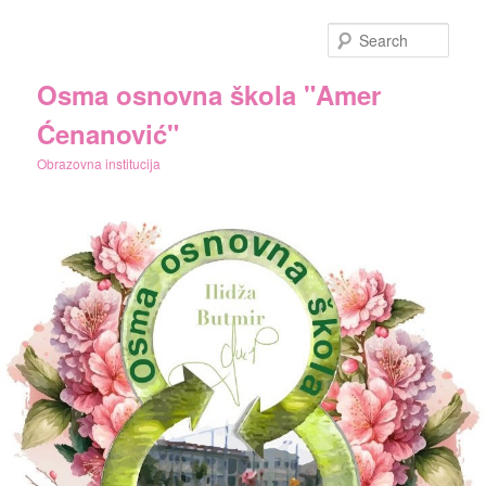
Skip
to
Sear
primary
content
Osma osnovna škola "Amer
Ćenanović"
Obrazovna institucija