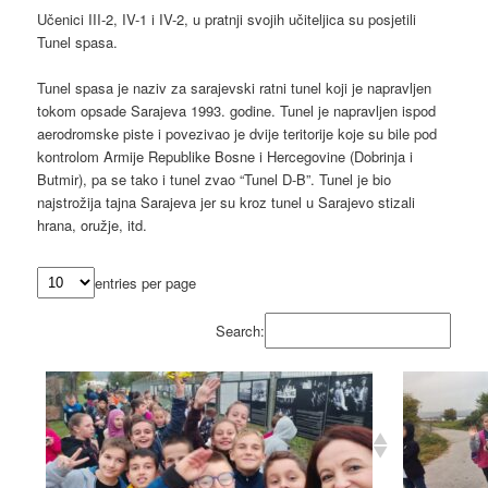
Učenici III-2, IV-1 i IV-2, u pratnji svojih učiteljica su posjetili
Tunel spasa.
Tunel spasa je naziv za sarajevski ratni tunel koji je napravljen
tokom opsade Sarajeva 1993. godine. Tunel je napravljen ispod
aerodromske piste i povezivao je dvije teritorije koje su bile pod
kontrolom Armije Republike Bosne i Hercegovine (Dobrinja i
Butmir), pa se tako i tunel zvao “Tunel D-B”. Tunel je bio
najstrožija tajna Sarajeva jer su kroz tunel u Sarajevo stizali
hrana, oružje, itd.
entries per page
Search: