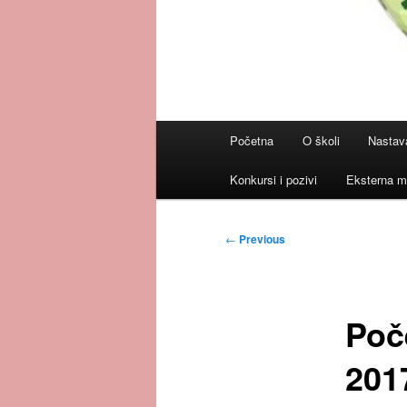
Main
Početna
O školi
Nastav
menu
Konkursi i pozivi
Eksterna m
Post
←
Previous
navigation
Poč
201