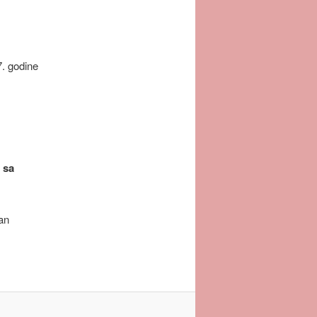
7. godine
 sa
an