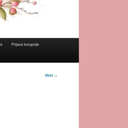
ke
Prijava korupcije
Next
→