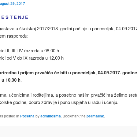
ugust 29, 2017
 E Š T E NJ E
stava u školskoj 2017/2018. godini počinje u ponedeljak, 04.09.201
ćem rasporedu:
ci II, III i IV razreda u 08,00 h
ici od V do IX razreda u 12,00 h
riredba i prijem prvačića će biti u ponedeljak, 04.09.2017. godine
u 10,30 h
.
ma, učenicima i roditeljima, a posebno našim prvačićima želimo sret
olske godine, dobro zdravlje i puno uspjeha u radu i učenju.
as posted in
Početna
by
adminosma
. Bookmark the
permalink
.