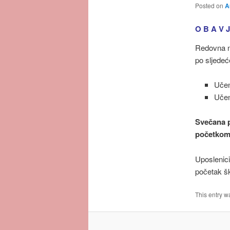
Posted on
A
O B A V J
Redovna na
po sljede
Učeni
Učen
Svečana p
početkom 
Uposlenici
početak šk
This entry w