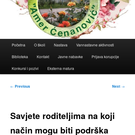
Main
Početna
O školi
Nastava
Vannastavne aktivnosti
menu
Biblioteka
Kontakt
Javne nabavke
Prijava korupcije
Konkursi i pozivi
Eksterna matura
Post
←
Previous
Next
→
navigation
Savjete roditeljima na koji
način mogu biti podrška