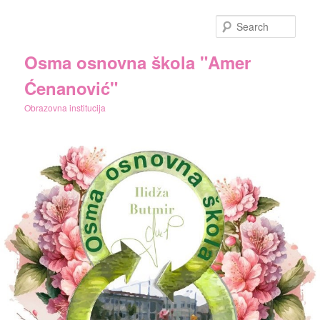
Skip
to
Sear
primary
content
Osma osnovna škola "Amer
Ćenanović"
Obrazovna institucija