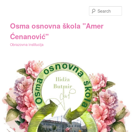
Skip
to
Sear
primary
content
Osma osnovna škola "Amer
Ćenanović"
Obrazovna institucija