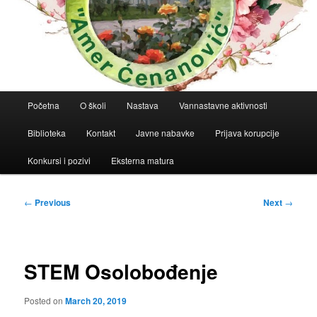
Main
Početna
O školi
Nastava
Vannastavne aktivnosti
menu
Biblioteka
Kontakt
Javne nabavke
Prijava korupcije
Konkursi i pozivi
Eksterna matura
Post
←
Previous
Next
→
navigation
STEM Osolobođenje
Posted on
March 20, 2019