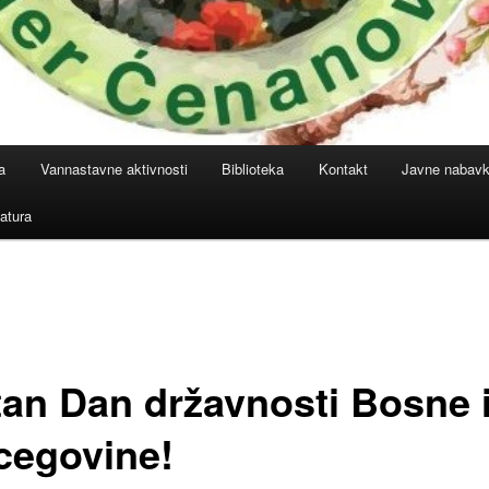
a
Vannastavne aktivnosti
Biblioteka
Kontakt
Javne nabav
atura
tan Dan državnosti Bosne 
cegovine!