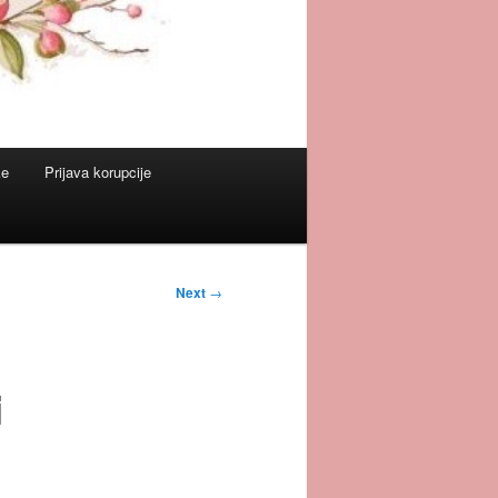
ke
Prijava korupcije
Next
→
i