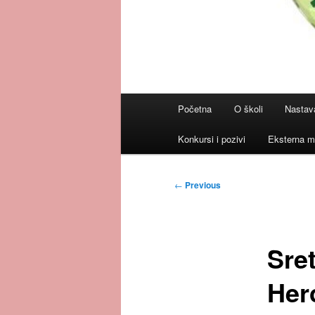
Main
Početna
O školi
Nastav
menu
Konkursi i pozivi
Eksterna m
Post
←
Previous
navigation
Sre
Her