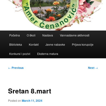
Main
Početna
O školi
Nastava
Vannastavne aktivnosti
menu
Biblioteka
Kontakt
Javne nabavke
Prijava korupcije
Konkursi i pozivi
Eksterna matura
Post
←
Previous
Next
→
navigation
Sretan 8.mart
Posted on
March 11, 2024