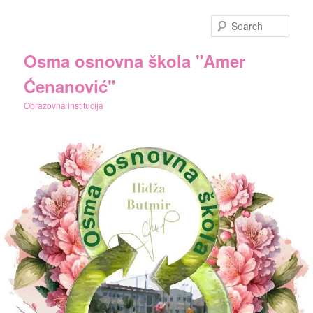
Skip
to
Sear
primary
content
Osma osnovna škola "Amer
Ćenanović"
Obrazovna institucija