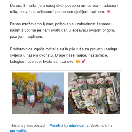
Danas, 8.marta, je u našoj školi posebna armosfera – radosna i
mila, obavijena cvijećem i posebnom dječijom toplinom.
Danas izražavamo ljubav, poštovanje i zahvalnost ženama u
našim životima jer nam svaki dan uljepšavaju svojom brigom,
pažnjom i toplinom.
Predstavnice Vijeća roditelja su kupile ruže za proljetnu sadnju
cvijeća u našem dvorištu. Drage naše majke, nastavnice,
kolegice i učenice, hvala vam za sve!
This entry was posted in
Početna
by
adminosma
. Bookmark the
permalink
.