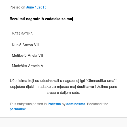
Posted on
June 1, 2015
Rezultati nagradnih zadataka za maj
MATEMATIKA
Kunić Anesa VII
Mutilović Anela VII
Madeško Armela VII
Učenicima koji su učestvovali u nagradnoj igri “Gimnastika uma” i
uspješno riješili zadatke za mjesec maj
čestitamo
i želimo puno
sreće u daljem radu.
This entry was posted in
Početna
by
adminosma
. Bookmark the
permalink
.