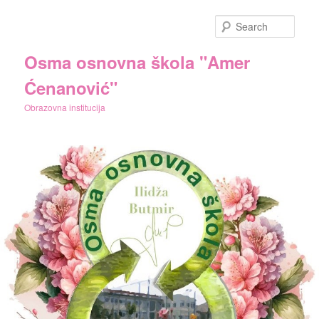
Skip
to
Sear
primary
content
Osma osnovna škola "Amer
Ćenanović"
Obrazovna institucija