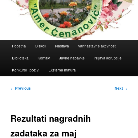
Main
Početna
O školi
Nastava
Vannastavne aktivnosti
menu
Biblioteka
Kontakt
Javne nabavke
Prijava korupcije
Konkursi i pozivi
Eksterna matura
Post
←
Previous
Next
→
navigation
Rezultati nagradnih
zadataka za maj