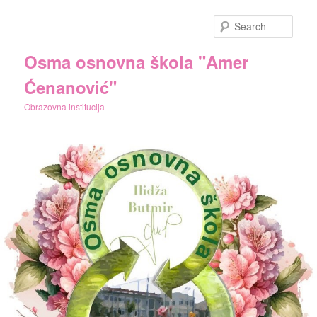
Skip
to
Sear
primary
content
Osma osnovna škola "Amer
Ćenanović"
Obrazovna institucija