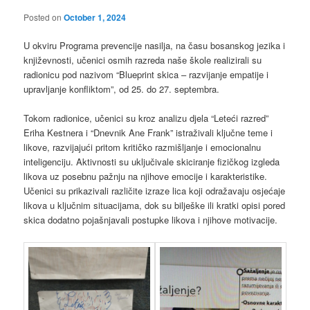
Posted on
October 1, 2024
U okviru Programa prevencije nasilja, na času bosanskog jezika i
književnosti, učenici osmih razreda naše škole realizirali su
radionicu pod nazivom “Blueprint skica – razvijanje empatije i
upravljanje konfliktom”, od 25. do 27. septembra.
Tokom radionice, učenici su kroz analizu djela “Leteći razred”
Eriha Kestnera i “Dnevnik Ane Frank” istraživali ključne teme i
likove, razvijajući pritom kritičko razmišljanje i emocionalnu
inteligenciju. Aktivnosti su uključivale skiciranje fizičkog izgleda
likova uz posebnu pažnju na njihove emocije i karakteristike.
Učenici su prikazivali različite izraze lica koji odražavaju osjećaje
likova u ključnim situacijama, dok su bilješke ili kratki opisi pored
skica dodatno pojašnjavali postupke likova i njihove motivacije.