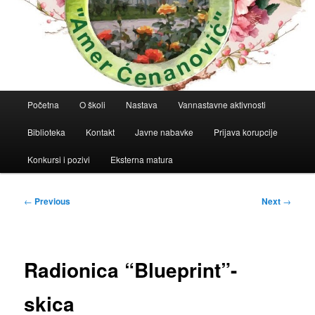
Main
Početna
O školi
Nastava
Vannastavne aktivnosti
menu
Biblioteka
Kontakt
Javne nabavke
Prijava korupcije
Konkursi i pozivi
Eksterna matura
Post
←
Previous
Next
→
navigation
Radionica “Blueprint”-
skica