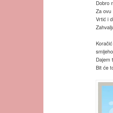
Dobro m
Za ovu 
Vrtić i
Zahvalju
Koračić
smijeho
Dajem t
Bit će 