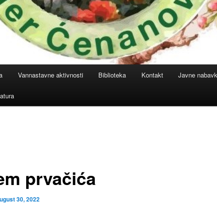
a
Vannastavne aktivnosti
Biblioteka
Kontakt
Javne nabav
atura
jem prvačića
ugust 30, 2022