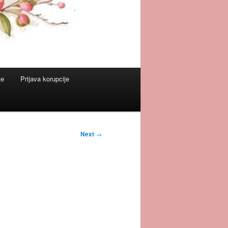
ke
Prijava korupcije
Next
→