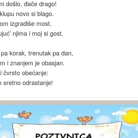
i došlo, đače drago!
klupu novo si blago.
 dom izgradiše most.
juć’ njima i moj si gost.
 pa korak, trenutak pa dan,
m i znanjem je obasjan.
i čvrsto obećanje:
to sretno odrastanje!