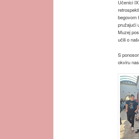
Učenici IX
retrospekt
begovom H
pružajući 
Muzej posj
učili o naš
S ponosom
okviru nas