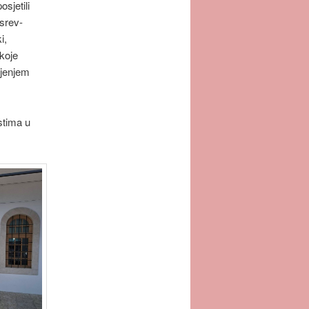
sjetili
srev-
i,
 koje
ljenjem
stima u