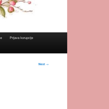
ke
Prijava korupcije
Next
→