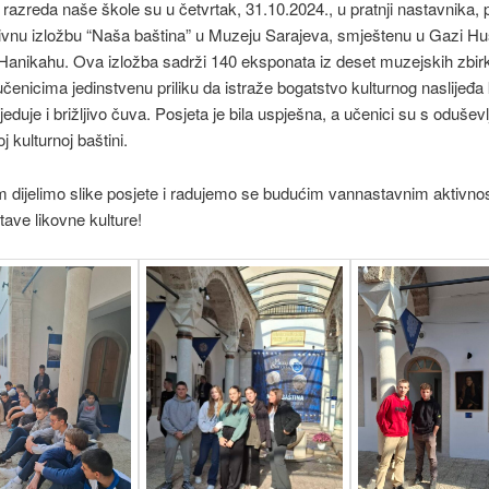
 razreda naše škole su u četvrtak, 31.10.2024., u pratnji nastavnika, po
ivnu izložbu “Naša baština” u Muzeju Sarajeva, smještenu u Gazi Hu
anikahu. Ova izložba sadrži 140 eksponata iz deset muzejskih zbirk
učenicima jedinstvenu priliku da istraže bogatstvo kulturnog naslijeđa
eduje i brižljivo čuva. Posjeta je bila uspješna, a učenici su s odušev
oj kulturnoj baštini.
 dijelimo slike posjete i radujemo se budućim vannastavnim aktivno
tave likovne kulture!