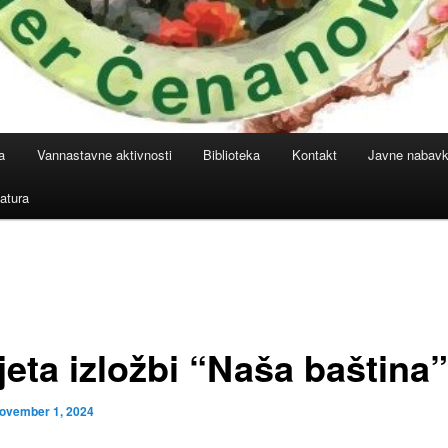
a
Vannastavne aktivnosti
Biblioteka
Kontakt
Javne nabav
atura
jeta izložbi “Naša baština”
ovember 1, 2024