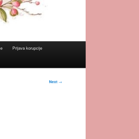
ke
Prijava korupcije
Next
→