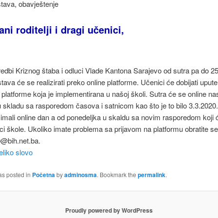
tava, obavještenje
ni roditelji i dragi učenici,
dbi Kriznog štaba i odluci Vlade Kantona Sarajevo od sutra pa do 25
tava će se realizirati preko online platforme. Učenici će dobijati uput
 platforme koja je implementirana u našoj školi. Sutra će se online na
 u skladu sa rasporedom časova i satnicom kao što je to bilo 3.3.2020
mali online dan a od ponedeljka u skaldu sa novim rasporedom koji će
ci škole. Ukoliko imate problema sa prijavom na platformu obratite s
bih.net.ba.
eliko slovo
as posted in
Početna
by
adminosma
. Bookmark the
permalink
.
Proudly powered by WordPress