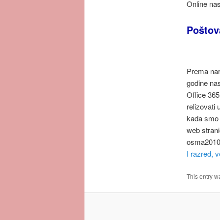
Online nas
Poštova
Prema nare
godine nas
Office 365
relizovati
kada smo i
web strani
osma2010@
I razred, v
This entry w