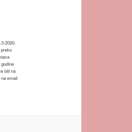
.3.2020.
e preko
stava
. godine
 biti na
e na email