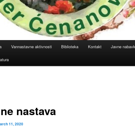
a
Vannastavne aktivnosti
Biblioteka
Kontakt
Javne nabav
atura
ine nastava
arch 11, 2020