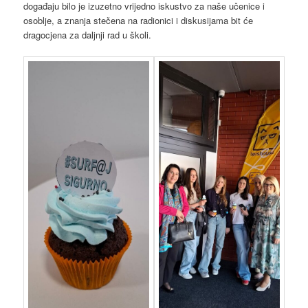
događaju bilo je izuzetno vrijedno iskustvo za naše učenice i
osoblje, a znanja stečena na radionici i diskusijama bit će
dragocjena za daljnji rad u školi.