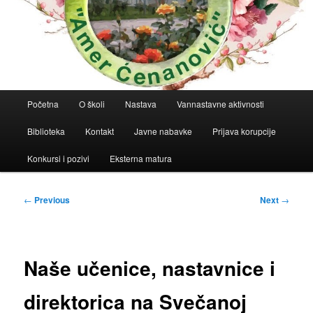
Main
Početna
O školi
Nastava
Vannastavne aktivnosti
menu
Biblioteka
Kontakt
Javne nabavke
Prijava korupcije
Konkursi i pozivi
Eksterna matura
Post
←
Previous
Next
→
navigation
Naše učenice, nastavnice i
direktorica na Svečanoj