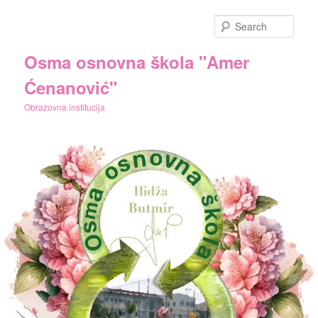
Skip
to
Sear
primary
content
Osma osnovna škola "Amer
Ćenanović"
Obrazovna institucija