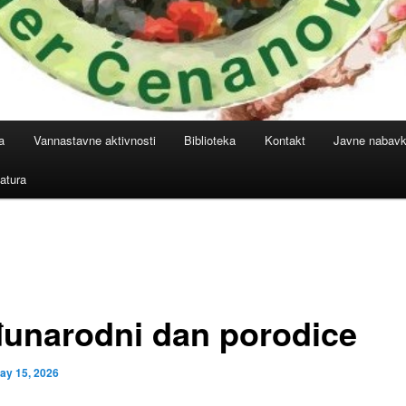
a
Vannastavne aktivnosti
Biblioteka
Kontakt
Javne nabav
atura
unarodni dan porodice
ay 15, 2026