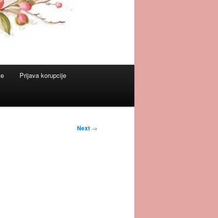
ke
Prijava korupcije
Next
→