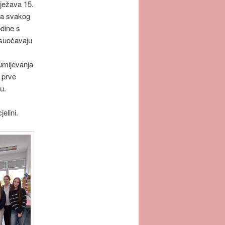
ježava 15.
lja svakog
odine s
 suočavaju
zumijevanja
 prve
u.
elini.