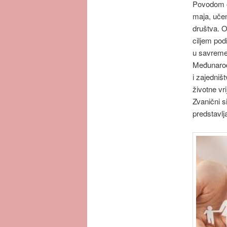
Povodom o
maja, učen
društva. O
ciljem pod
u savreme
Međunarodn
i zajedniš
životne vr
Zvanični s
predstavlj