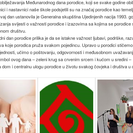
bilježavanja Međunarodnog dana porodice, koji se svake godine obil
ici i nastavnici naše škole podsjetili su na značaj porodice kao teme
vaj dan ustanovila je Generalna skupština Ujedinjenih nacija 1993. g
izanja svijesti o važnosti porodice i izazovima sa kojima se porodice
nom društvu.
i dan porodice prilika je da se istakne važnost ljubavi, podrške, ra
tva koje porodica pruža svakom pojedincu. Upravo u porodici stičemo
ijednosti, učimo o poštovanju, odgovornosti i međusobnom uvažavanj
imbol ovog dana – zeleni krug sa crvenim srcem i kućom u sredini –
a dom i centralnu ulogu porodice u životu svakog čovjeka i društva u cj