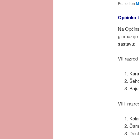
Posted on
M
Općinko t
Na Općins
gimnaziji 
sastavu:
VII razred
Kar
Šeh
Bajr
VIII razre
Kola
Čam
Dest