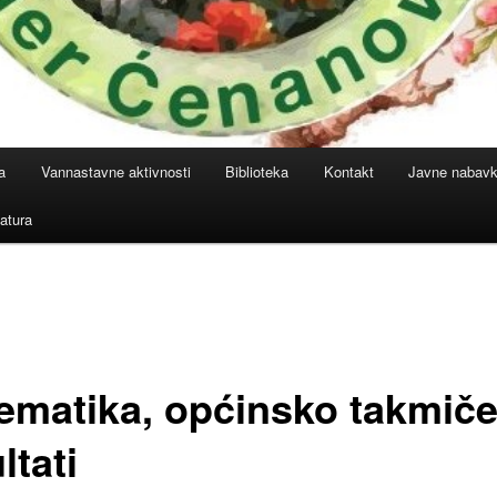
a
Vannastavne aktivnosti
Biblioteka
Kontakt
Javne nabav
atura
ematika, općinsko takmiče
ltati