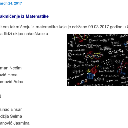
arch 24, 2017
akmičenje iz Matematike
kom takmičenju iz matematike koje je održano 09.03.2017.godine u Č
na Ilidži ekipa naše
škole u
aman Nedim
ović Hena
amović Adna
d
šinac Ensar
džija Selma
anović Jasmina