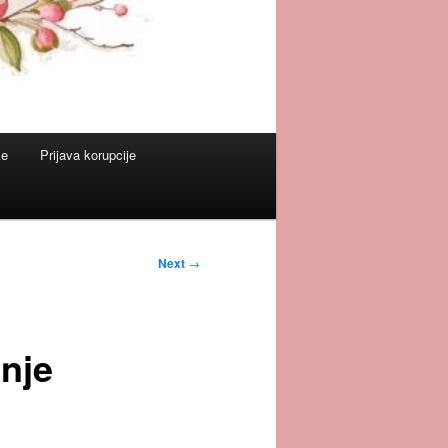
ke
Prijava korupcije
Next
→
nje