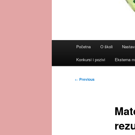
Main
Početna
O školi
Nastav
menu
Konkursi i pozivi
Eksterna m
Post
←
Previous
navigation
Mat
rezu