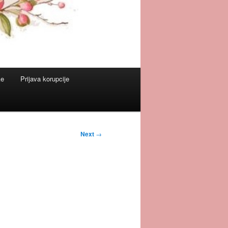
ke
Prijava korupcije
Next
→