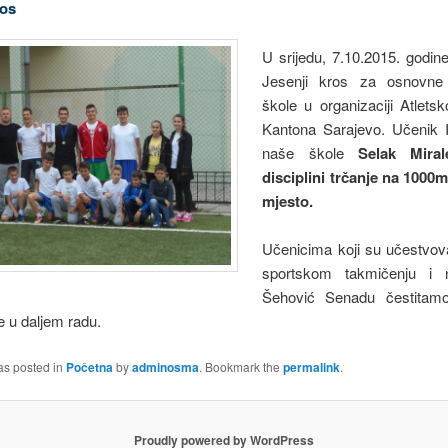
ros
U srijedu, 7.10.2015. godin
Jesenji kros za osnovne 
škole u organizaciji Atlets
Kantona Sarajevo. Učenik 
naše škole
Selak Mira
disciplini trčanje na 1000m
mjesto.
Učenicima koji su učestvov
sportskom takmičenju i n
Šehović Senadu čestitamo
 u daljem radu.
as posted in
Početna
by
adminosma
. Bookmark the
permalink
.
Proudly powered by WordPress