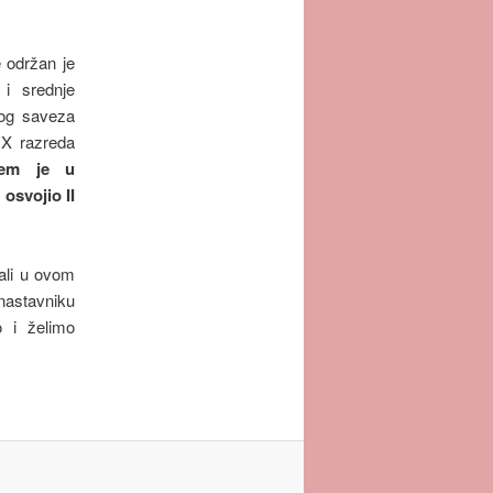
e održan je
i srednje
kog saveza
IX razreda
lem je u
 osvojio II
ali u ovom
astavniku
 i želimo