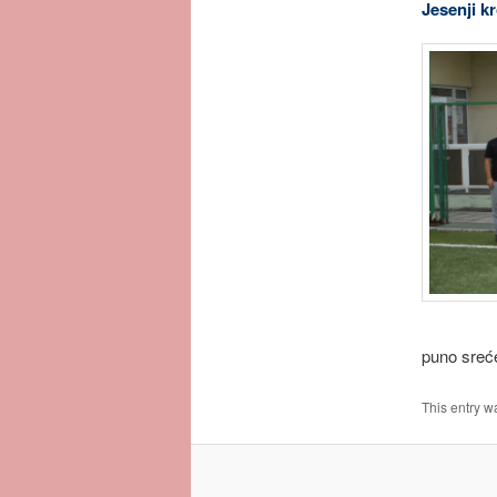
Jesenji k
puno sreće
This entry w