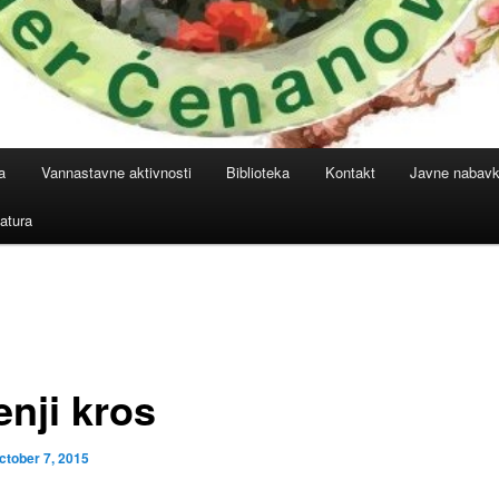
a
Vannastavne aktivnosti
Biblioteka
Kontakt
Javne nabav
atura
enji kros
ctober 7, 2015