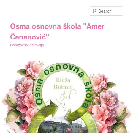
Skip
to
Sear
primary
content
Osma osnovna škola "Amer
Ćenanović"
Obrazovna institucija