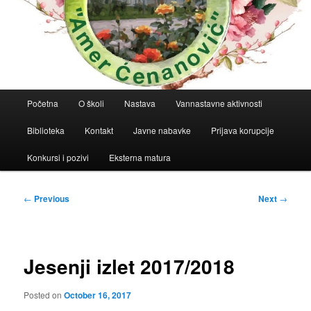
Main
Početna
O školi
Nastava
Vannastavne aktivnosti
menu
Biblioteka
Kontakt
Javne nabavke
Prijava korupcije
Konkursi i pozivi
Eksterna matura
Post
←
Previous
Next
→
navigation
Jesenji izlet 2017/2018
Posted on
October 16, 2017