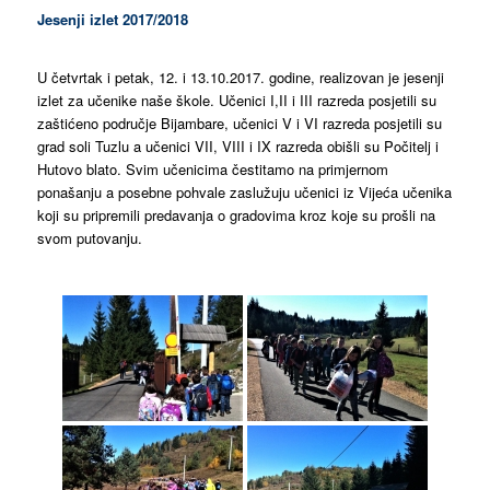
Jesenji izlet 2017/2018
U četvrtak i petak, 12. i 13.10.2017. godine, realizovan je jesenji
izlet za učenike naše škole. Učenici I,II i III razreda posjetili su
zaštićeno područje Bijambare, učenici V i VI razreda posjetili su
grad soli Tuzlu a učenici VII, VIII i IX razreda obišli su Počitelj i
Hutovo blato. Svim učenicima čestitamo na primjernom
ponašanju a posebne pohvale zaslužuju učenici iz Vijeća učenika
koji su pripremili predavanja o gradovima kroz koje su prošli na
svom putovanju.