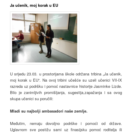
Ja učenik, moj korak u EU
U srijedu 23.03. u prostorijama škole održana tribina „Ja učenik,
moj korak u EU“. Na ovoj tribini učešće su uzeli učenici VII-IX
razreda uz podršku i pomoć nastavnice historije Jasminke Lizde.
Bilo je zanimljivih promišljanja, sugestija,zapažanja i sa ovog
skupa učenici su poručili:
Mladi su najbolji ambasadori naše zemlje.
Međutim, nemaju dovoljno podrške i pomoći od države.
Uglavnom sve postižu sami uz finasijsku pomoć roditelja ili