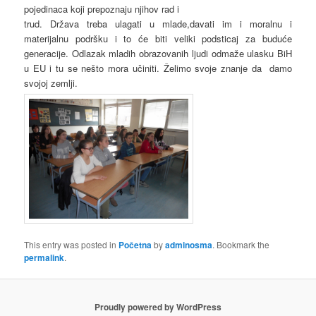
pojedinaca koji prepoznaju njihov rad i
trud. Država treba ulagati u mlade,davati im i moralnu i
materijalnu podršku i to će biti veliki podsticaj za buduće
generacije. Odlazak mladih obrazovanih ljudi odmaže ulasku BiH
u EU i tu se nešto mora učiniti. Želimo svoje znanje da damo
svojoj zemlji.
This entry was posted in
Početna
by
adminosma
. Bookmark the
permalink
.
Proudly powered by WordPress