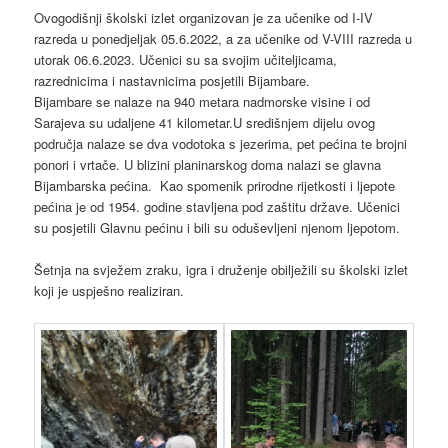
Ovogodišnji školski izlet organizovan je za učenike od I-IV
razreda u ponedjeljak 05.6.2022, a za učenike od V-VIII razreda u
utorak 06.6.2023. Učenici su sa svojim učiteljicama,
razrednicima i nastavnicima posjetili Bijambare.
Bijambare se nalaze na 940 metara nadmorske visine i od
Sarajeva su udaljene 41 kilometar.U središnjem dijelu ovog
područja nalaze se dva vodotoka s jezerima, pet pećina te brojni
ponori i vrtače. U blizini planinarskog doma nalazi se glavna
Bijambarska pećina. Kao spomenik prirodne rijetkosti i ljepote
pećina je od 1954. godine stavljena pod zaštitu države. Učenici
su posjetili Glavnu pećinu i bili su oduševljeni njenom ljepotom.
Šetnja na svježem zraku, igra i druženje obilježili su školski izlet
koji je uspješno realiziran.