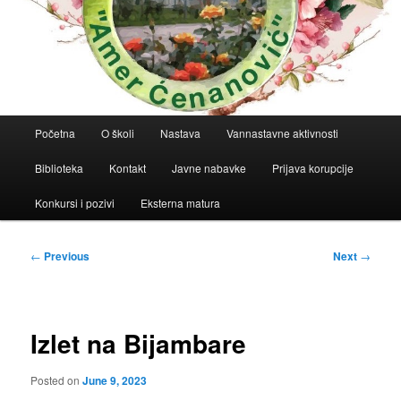
Main
Početna
O školi
Nastava
Vannastavne aktivnosti
menu
Biblioteka
Kontakt
Javne nabavke
Prijava korupcije
Konkursi i pozivi
Eksterna matura
Post
←
Previous
Next
→
navigation
Izlet na Bijambare
Posted on
June 9, 2023