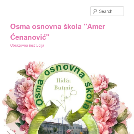
Skip
to
Sear
primary
content
Osma osnovna škola "Amer
Ćenanović"
Obrazovna institucija