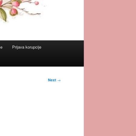
ke
Prijava korupcije
Next
→