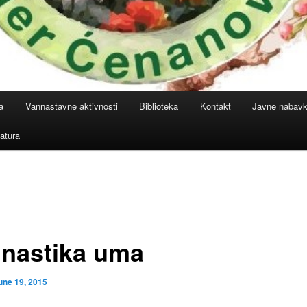
a
Vannastavne aktivnosti
Biblioteka
Kontakt
Javne nabav
atura
nastika uma
une 19, 2015