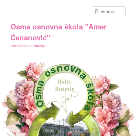
Skip
to
Sear
primary
content
Osma osnovna škola "Amer
Ćenanović"
Obrazovna institucija