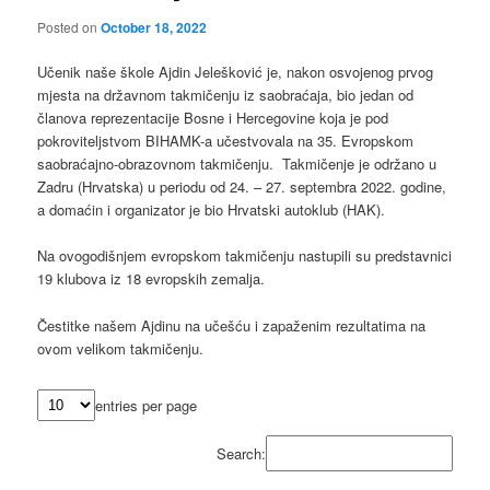
Posted on
October 18, 2022
Učenik naše škole Ajdin Jelešković je, nakon osvojenog prvog
mjesta na državnom takmičenju iz saobraćaja, bio jedan od
članova reprezentacije Bosne i Hercegovine koja je pod
pokroviteljstvom BIHAMK-a učestvovala na 35. Evropskom
saobraćajno-obrazovnom takmičenju. Takmičenje je održano u
Zadru (Hrvatska) u periodu od 24. – 27. septembra 2022. godine,
a domaćin i organizator je bio Hrvatski autoklub (HAK).
Na ovogodišnjem evropskom takmičenju nastupili su predstavnici
19 klubova iz 18 evropskih zemalja.
Čestitke našem Ajdinu na učešću i zapaženim rezultatima na
ovom velikom takmičenju.
entries per page
Search: