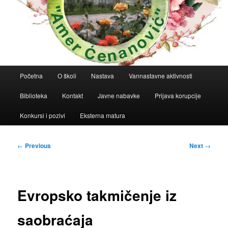
Main
Početna
O školi
Nastava
Vannastavne aktivnosti
menu
Biblioteka
Kontakt
Javne nabavke
Prijava korupcije
Konkursi i pozivi
Eksterna matura
Post
←
Previous
Next
→
navigation
Evropsko takmičenje iz
saobraćaja