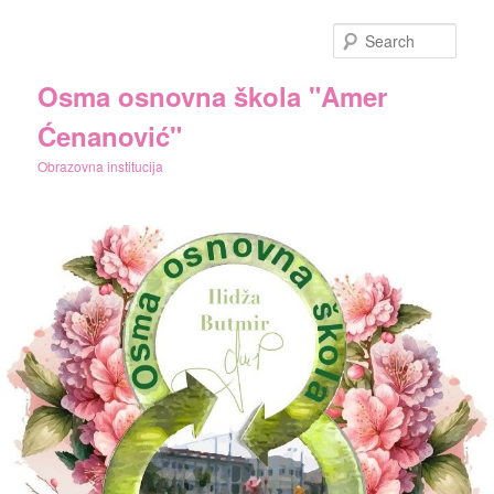
Skip
to
Sear
primary
content
Osma osnovna škola "Amer
Ćenanović"
Obrazovna institucija