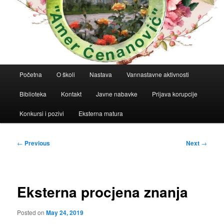
Main
Početna
O školi
Nastava
Vannastavne aktivnosti
menu
Biblioteka
Kontakt
Javne nabavke
Prijava korupcije
Konkursi i pozivi
Eksterna matura
Post
←
Previous
Next
→
navigation
Eksterna procjena znanja
Posted on
May 24, 2019