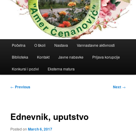
Main
Početna
O školi
Nastava
Vannastavne aktivnosti
menu
Biblioteka
Kontakt
Javne nabavke
Prijava korupcije
Konkursi i pozivi
Eksterna matura
Post
←
Previous
Next
→
navigation
Ednevnik, uputstvo
Posted on
March 6, 2017