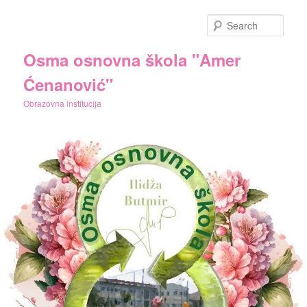
Skip
to
Sear
primary
content
Osma osnovna škola "Amer
Ćenanović"
Obrazovna institucija