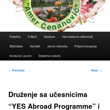
Main
Početna
O školi
Nastava
Vannastavne aktivnosti
menu
Biblioteka
Kontakt
Javne nabavke
Prijava korupcije
Konkursi i pozivi
Eksterna matura
Post
←
Previous
Next
→
navigation
Druženje sa učesnicima
“YES Abroad Programme” i