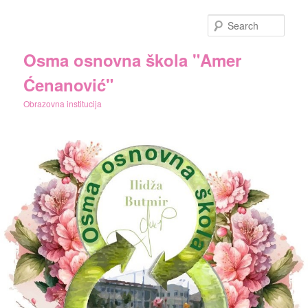
Skip
to
Sear
primary
content
Osma osnovna škola "Amer
Ćenanović"
Obrazovna institucija