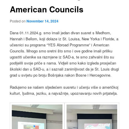
American Councils
Posted on
November 14, 2024
Dana 01.11.2024.g. smo imali jedan divan susret s Medhom,
Hannah i Bellom, koji dolaze iz St. Louisa, New Yorka i Floride, a
učesnici su programa “YES Abroad Programme” i American
Councils. Mnogo smo sretni što smo i ove godine imali priliku
ugostiti učenike sa razmjene iz SAD-a, te smo zahvalni što su
podijelili svoje priče s nama. Vidjeli smo kako izgleda prosječan
školski dan u SAD-u, a i saznali zanimljivost da je St. Louis drugi
grad u svijetu po broju Bošnjaka nakon Bosne i Hercegovine.
Radujemo se našem sljedećem susretu i učenju više o američkoj
kulturi, ljudima, jeziku, a najvažnije, upoznavanju novih prijatelja.