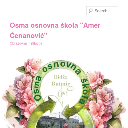
Skip
to
Sear
primary
content
Osma osnovna škola "Amer
Ćenanović"
Obrazovna institucija