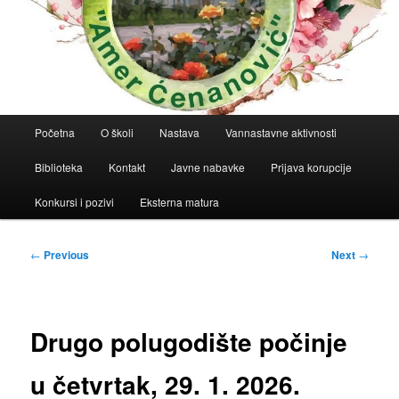
Main
Početna
O školi
Nastava
Vannastavne aktivnosti
menu
Biblioteka
Kontakt
Javne nabavke
Prijava korupcije
Konkursi i pozivi
Eksterna matura
Post
←
Previous
Next
→
navigation
Drugo polugodište počinje
u četvrtak, 29. 1. 2026.