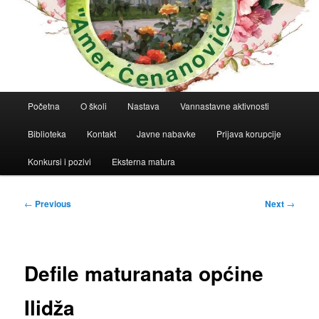
Main
Početna
O školi
Nastava
Vannastavne aktivnosti
menu
Biblioteka
Kontakt
Javne nabavke
Prijava korupcije
Konkursi i pozivi
Eksterna matura
Post
←
Previous
Next
→
navigation
Defile maturanata općine
Ilidža