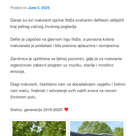
Posted on
June 5, 2025
Danas su svi maturanti općine Ilidža svečanim defileom obilježili
kraj jednog važnog životnog poglavlja.
Defile je započeo na glavnom trgu Ilidže, a ponosna kolona
maturanata je prošetala i bila praćena aplauzima i osmijesima.
Završnica je upriličena na ljetnoj pozornici, gdje je za maturante
organizovan zabavni program uz muziku, slavlje i mnoštvo
emocija.
Dragi maturanti, čestitamo vam na dosadašnjem uspjehu i želimo
vam sreću, hrabrost i ostvarenje svih vaših snova na novom
životnom putu.
Sretno, generacijo 2016-2025!