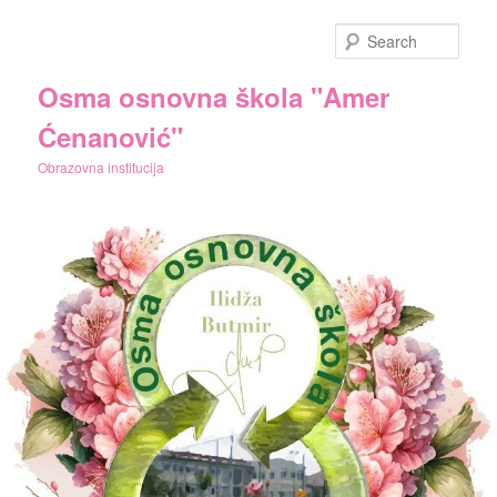
Skip
to
Sear
primary
content
Osma osnovna škola "Amer
Ćenanović"
Obrazovna institucija