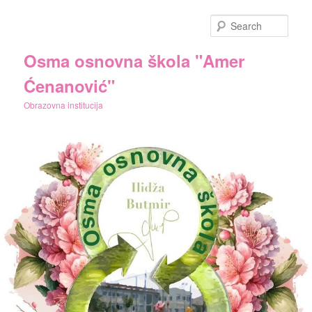
Skip
to
Sear
primary
content
Osma osnovna škola "Amer
Ćenanović"
Obrazovna institucija