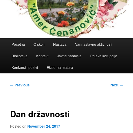
Main
Početna
O školi
Nastava
Vannastavne aktivnosti
menu
Biblioteka
Kontakt
Javne nabavke
Prijava korupcije
Konkursi i pozivi
Eksterna matura
Post
←
Previous
Next
→
navigation
Dan državnosti
Posted on
November 24, 2017