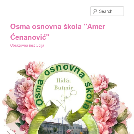
Skip
to
Sear
primary
content
Osma osnovna škola "Amer
Ćenanović"
Obrazovna institucija