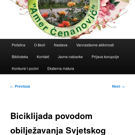
Main
Početna
O školi
Nastava
Vannastavne aktivnosti
menu
Biblioteka
Kontakt
Javne nabavke
Prijava korupcije
Konkursi i pozivi
Eksterna matura
Post
←
Previous
Next
→
navigation
Biciklijada povodom
obilježavanja Svjetskog