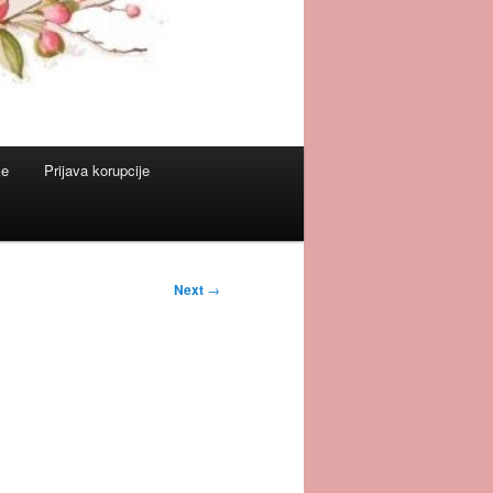
ke
Prijava korupcije
Next
→