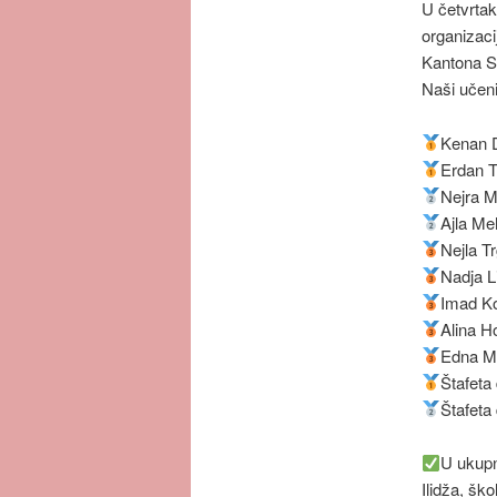
U četvrtak
organizaci
Kantona S
Naši učenic
Kenan D
Erdan T
Nejra M
Ajla Me
Nejla T
Nadja L
Imad Ko
Alina Ho
Edna Ma
Štafeta
Štafeta
U ukupn
Ilidža, ško