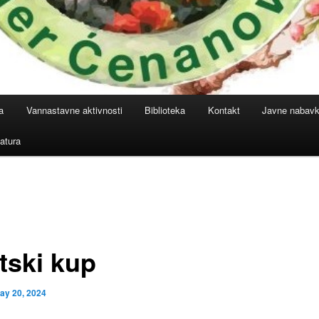
a
Vannastavne aktivnosti
Biblioteka
Kontakt
Javne nabav
atura
tski kup
ay 20, 2024