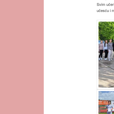
Svim učen
učesću i 