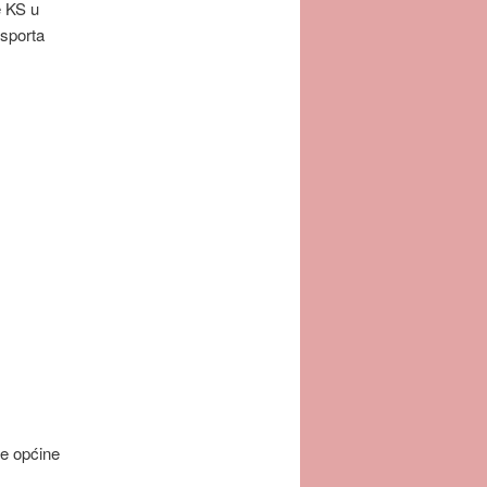
e KS u
 sporta
še općine