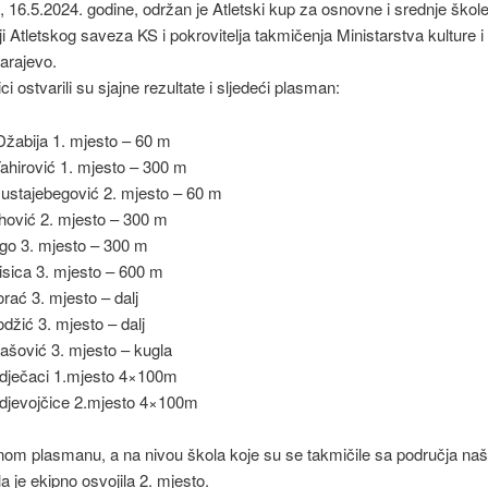
, 16.5.2024. godine, održan je Atletski kup za osnovne i srednje škol
ji Atletskog saveza KS i pokrovitelja takmičenja Ministarstva kulture i
arajevo.
i ostvarili su sjajne rezultate i sljedeći plasman:
žabija 1. mjesto – 60 m
ahirović 1. mjesto – 300 m
ustajebegović 2. mjesto – 60 m
hović 2. mjesto – 300 m
rgo 3. mjesto – 300 m
isica 3. mjesto – 600 m
rać 3. mjesto – dalj
džić 3. mjesto – dalj
šović 3. mjesto – kugla
 dječaci 1.mjesto 4×100m
 djevojčice 2.mjesto 4×100m
om plasmanu, a na nivou škola koje su se takmičile sa područja na
la je ekipno osvojila 2. mjesto.