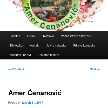
Main
Početna
O školi
Nastava
Vannastavne aktivnosti
menu
Biblioteka
Kontakt
Javne nabavke
Prijava korupcije
Konkursi i pozivi
Eksterna matura
Post
←
Previous
Next
→
navigation
Amer Ćenanović
Posted on
March 31, 2017