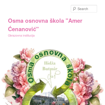
Skip
to
Sear
primary
content
Osma osnovna škola "Amer
Ćenanović"
Obrazovna institucija