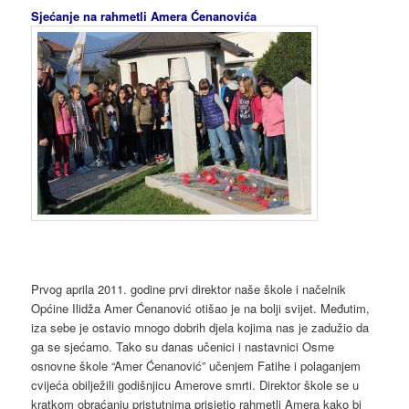
Sjećanje na rahmetli Amera Ćenanovića
Prvog aprila 2011. godine prvi direktor naše škole i načelnik
Općine Ilidža Amer Ćenanović otišao je na bolji svijet. Međutim,
iza sebe je ostavio mnogo dobrih djela kojima nas je zadužio da
ga se sjećamo. Tako su danas učenici i nastavnici Osme
osnovne škole “Amer Ćenanović” učenjem Fatihe i polaganjem
cvijeća obilježili godišnjicu Amerove smrti. Direktor škole se u
kratkom obraćanju pristutnima prisjetio rahmetli Amera kako bi