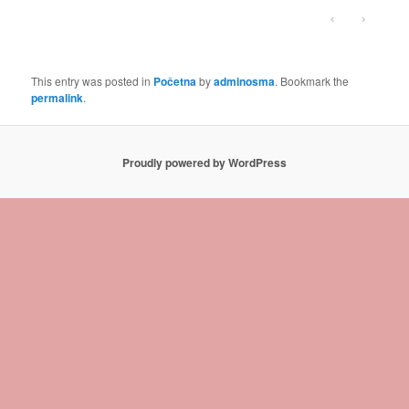
‹
›
This entry was posted in
Početna
by
adminosma
. Bookmark the
permalink
.
Proudly powered by WordPress