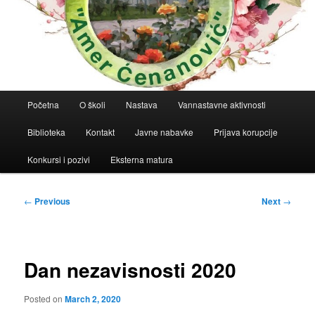
Main
Početna
O školi
Nastava
Vannastavne aktivnosti
menu
Biblioteka
Kontakt
Javne nabavke
Prijava korupcije
Konkursi i pozivi
Eksterna matura
Post
←
Previous
Next
→
navigation
Dan nezavisnosti 2020
Posted on
March 2, 2020