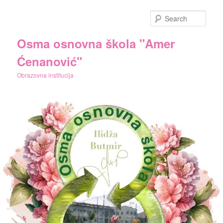
Skip
to
Sear
primary
content
Osma osnovna škola "Amer
Ćenanović"
Obrazovna institucija