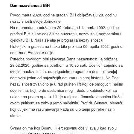
Dan nezavisnosti BiH
Prvog marta 2020. godine građani BiH obilježavaju 28. godinu
nezavisnosti svoje domovine.
Na referendumu održanom 29. februara i 1. marta 1992. godine
građani BiH su se odlučili za suverenu, nezavisnu, samostalnu i
cjelovitu BiH. Naša zemlja je proglasila nezavisnost u
historijskim granicama i tako bila priznata 06. aprila 1992. godine
od strane Evropske unije.
Priredba povodom obilježavanja Dana nezavisnosti je održana
28.02.2020. godine sa pčetkom u 10,30 sati. Učenici, zajedno sa
svojim nastavnicima, su prigodnim programom čestitali svojoj
domovini jedan od najvažnijih datuma u njenoj historiji. Na Dan
nezavisnosti zvanično je u rad pušten lift koji će omogućiti našim
učenicima, koji to do sada nisu mogli, dođu u kabinete koji se
nalaze na prvom spratu. Lift je u cjelosti finansirala općina Ilidža i
ovom prilikom za zahvljujemo načelniku Prof.dr. Senaidu Memiću
koji uvijek ima razumjevanja kada su u pitanju potrebe naših
škola.
Svima onima koji Bosnu i Hercegovinu doživljavaju kao svoju