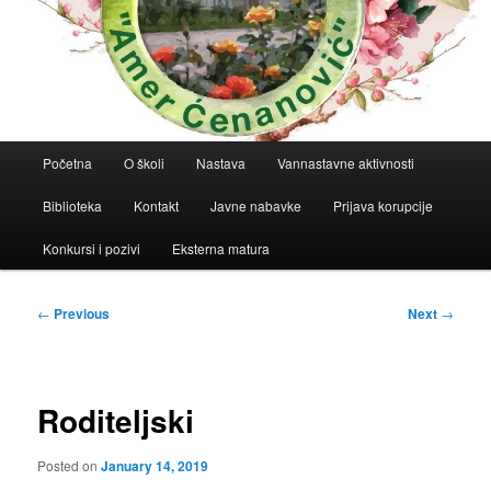
Main
Početna
O školi
Nastava
Vannastavne aktivnosti
menu
Biblioteka
Kontakt
Javne nabavke
Prijava korupcije
Konkursi i pozivi
Eksterna matura
Post
←
Previous
Next
→
navigation
Roditeljski
Posted on
January 14, 2019