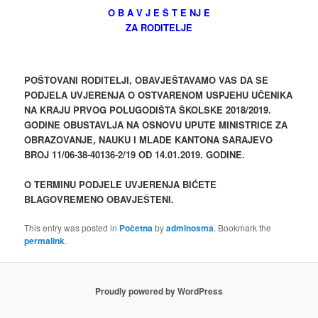
O B A V J E Š T E NJ E
ZA RODITELJE
POŠTOVANI RODITELJI, OBAVJEŠTAVAMO VAS DA SE
PODJELA UVJERENJA O OSTVARENOM USPJEHU UČENIKA
NA KRAJU PRVOG POLUGODIŠTA ŠKOLSKE 2018/2019.
GODINE OBUSTAVLJA NA OSNOVU UPUTE MINISTRICE ZA
OBRAZOVANJE, NAUKU I MLADE KANTONA SARAJEVO
BROJ 11/06-38-40136-2/19 OD 14.01.2019. GODINE.
O TERMINU PODJELE UVJERENJA BIĆETE
BLAGOVREMENO OBAVJEŠTENI.
This entry was posted in
Početna
by
adminosma
. Bookmark the
permalink
.
Proudly powered by WordPress