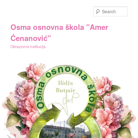
Skip
to
Sear
primary
content
Osma osnovna škola "Amer
Ćenanović"
Obrazovna institucija